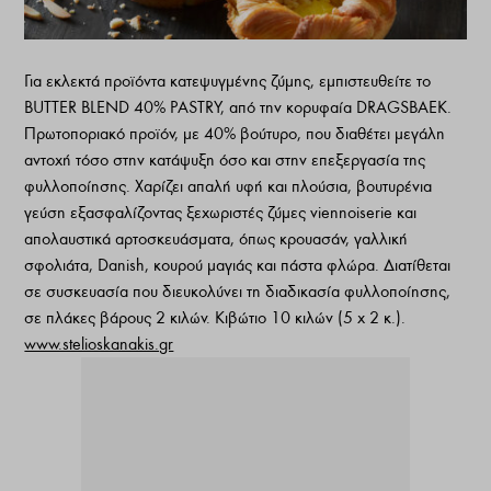
Για εκλεκτά προϊόντα κατεψυγμένης ζύμης, εμπιστευθείτε το
BUTTER BLEND 40% PASTRY, από την κορυφαία DRAGSBAEK.
Πρωτοποριακό προϊόν, με 40% βούτυρο, που διαθέτει μεγάλη
αντοχή τόσο στην κατάψυξη όσο και στην επεξεργασία της
φυλλοποίησης. Χαρίζει απαλή υφή και πλούσια, βουτυρένια
γεύση εξασφαλίζοντας ξεχωριστές ζύμες viennoiserie και
απολαυστικά αρτοσκευάσματα, όπως κρουασάν, γαλλική
σφολιάτα, Danish, κουρού μαγιάς και πάστα φλώρα. Διατίθεται
σε συσκευασία που διευκολύνει τη διαδικασία φυλλοποίησης,
σε πλάκες βάρους 2 κιλών. Κιβώτιο 10 κιλών (5 x 2 κ.).
www.stelioskanakis.gr