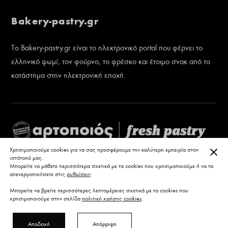
Bakery-pastry.gr
Το Bakery-pastry.gr είναι το ηλεκτρονικό portal που φέρνει το
ελληνικό ψωμί, τον φούρνο, το φρέσκο και έτοιμο σνακ από το
κατάστημα στην ηλεκτρονική εποχή.
ΚΛΕ
Χρησιμοποιούμε cookies για να σας προσφέρουμε την καλύτερη εμπειρία στον
ιστότοπό μας.
Μπορείτε να μάθετε περισσότερα σχετικά με τα cookies που χρησιμοποιούμε ή να τα
απενεργοποιήσετε στις
ρυθμίσεις
.
Μπορείτε να βρείτε περισσότερες λεπτομέρειες σχετικά με τα cookies που
χρησιμοποιούμε στην σελίδα
πολιτική χρήσης cookies
.
Αποδοχή
Απόρριψη