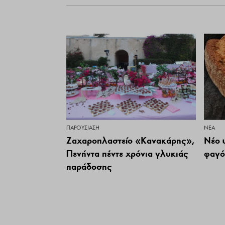
ΠΑΡΟΥΣΊΑΣΗ
ΝΕΑ
Ζαχαροπλαστείο «Κανακάρης»,
Νέο 
Πενήντα πέντε χρόνια γλυκιάς
φαγό
παράδοσης