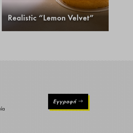
Realistic “Lemon Velvet”
Κ
Εγγραφή
ιία