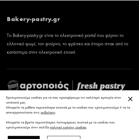
Bakery-pastry.gr
Το Bakery-pastry.gr είναι το ηλεκτρονικό portal που φέρνει το
ελληνικό ψωμί, τον φούρνο, το φρέσκο και έτοιμο σνακ από το
κατάστημα στην ηλεκτρονική εποχή.
ΚΛΕ
Χρησιμοποιούμε cookies για να σας προσφέρουμε την καλύτερη εμπειρία στον
ιστότοπό μας.
Μπορείτε να μάθετε περισσότερα σχετικά με τα cookies που χρησιμοποιούμε ή να τα
απενεργοποιήσετε στις
ρυθμίσεις
.
Μπορείτε να βρείτε περισσότερες λεπτομέρειες σχετικά με τα cookies που
χρησιμοποιούμε στην σελίδα
πολιτική χρήσης cookies
.