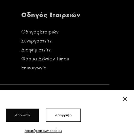
Οδηγός Εταιρειών
Οδηγός Εταιριών
Συνεργαστείτε
Διαφημιστείτε
Φόρμα Δελτίων Τύπου
Επικοινωνία
ΚΛΕΊ
Αποδοχή
Απόρριψη
Δείτε όλα τα τεύχη του περιοδικού
Διαχείριση των cookies