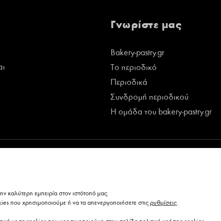
Γνωρίστε μας
Bakery-pastry.gr
αι
Το περιοδικό
Περιοδικά
Συνδρομή περιοδικού
Η ομάδα του bakery-pastry.gr
ν καλύτερη εμπειρία στον ιστότοπό μας.
kies που χρησιμοποιούμε ή να τα απενεργοποιήσετε στις
ρυθμίσεις
.