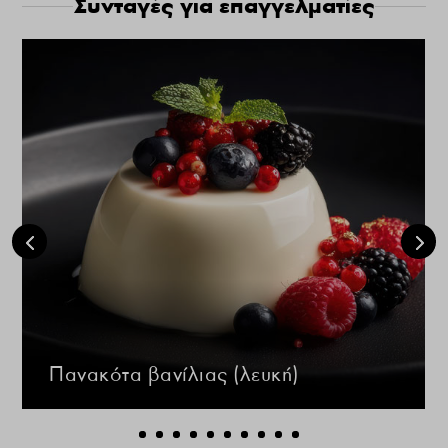
Συνταγές για επαγγελματίες
Πανακότα βανίλιας (λευκή)