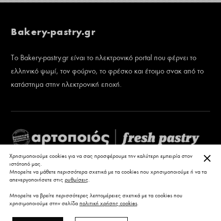
Bakery-pastry.gr
Το Bakery-pastry.gr είναι το ηλεκτρονικό portal που φέρνει το
ελληνικό ψωμί, τον φούρνο, το φρέσκο και έτοιμο σνακ από το
κατάστημα στην ηλεκτρονική εποχή.
ΚΛΕ
Χρησιμοποιούμε cookies για να σας προσφέρουμε την καλύτερη εμπειρία στον
ιστότοπό μας.
Μπορείτε να μάθετε περισσότερα σχετικά με τα cookies που χρησιμοποιούμε ή να τα
απενεργοποιήσετε στις
ρυθμίσεις
.
Μπορείτε να βρείτε περισσότερες λεπτομέρειες σχετικά με τα cookies που
χρησιμοποιούμε στην σελίδα
πολιτική χρήσης cookies
.