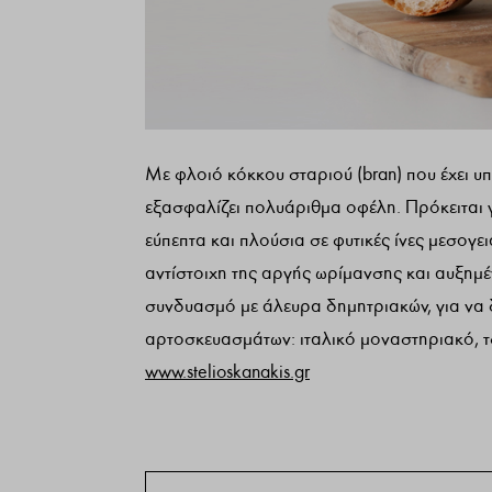
Με φλοιό κόκκου σταριού (bran) που έχει
εξασφαλίζει πολυάριθμα οφέλη. Πρόκειται γ
εύπεπτα και πλούσια σε φυτικές ίνες μεσογε
αντίστοιχη της αργής ωρίμανσης και αυξημέν
συνδυασμό με άλευρα δημητριακών, για να 
αρτοσκευασμάτων: ιταλικό μοναστηριακό, τσ
www.stelioskanakis.gr