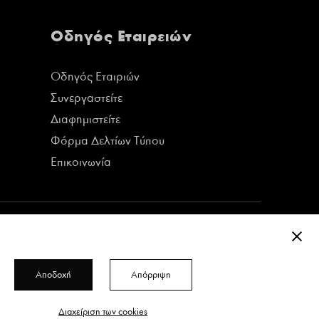
Οδηγός Εταιρειών
Οδηγός Εταιριών
Συνεργαστείτε
Διαφημιστείτε
Φόρμα Δελτίων Τύπου
Επικοινωνία
ΚΛΕΊ
Αποδοχή
Απόρριψη
Δείτε όλα τα τεύχη του περιοδικού
Διαχείριση των cookies