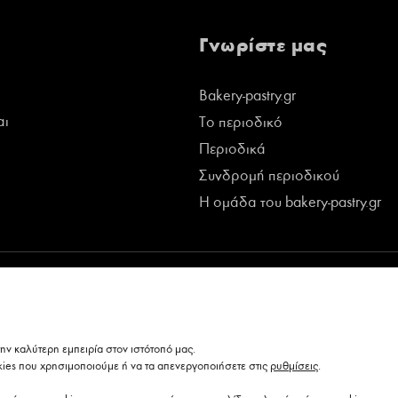
Γνωρίστε μας
Bakery-pastry.gr
αι
Το περιοδικό
Περιοδικά
Συνδρομή περιοδικού
Η ομάδα του bakery-pastry.gr
ν καλύτερη εμπειρία στον ιστότοπό μας.
kies που χρησιμοποιούμε ή να τα απενεργοποιήσετε στις
ρυθμίσεις
.