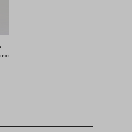
o
 πιο