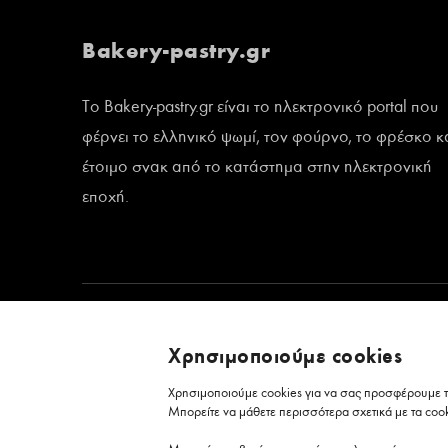
Bakery-pastry.gr
Το Bakery-pastry.gr είναι το ηλεκτρονικό portal που
φέρνει το ελληνικό ψωμί, τον φούρνο, το φρέσκο κ
έτοιμο σνακ από το κατάστημα στην ηλεκτρονική
εποχή.
Χρησιμοποιούμε cookies
Χρησιμοποιούμε cookies για να σας προσφέρουμε τη
Μπορείτε να μάθετε περισσότερα σχετικά με τα coo