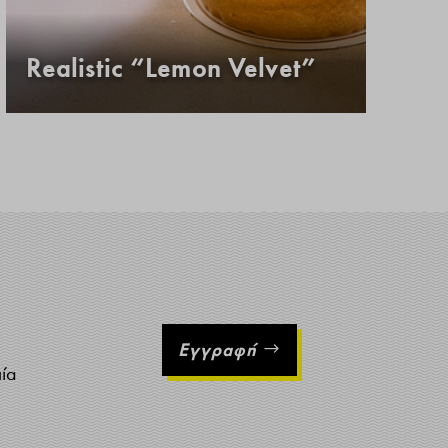
Realistic “Lemon Velvet”
Κ
Εγγραφή
ιία