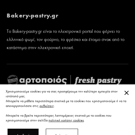
Bakery-pastry.gr
Το Bakery-pastry.gr είναι το ηλεκτρονικό portal που φέρνει το
ελληνικό ψωμί, τον φούρνο, το φρέσκο και έτοιμο σνακ από το
κατάστημα στην ηλεκτρονική εποχή.
ΚΛΕ
Χρησιμοποιούμε cookies για να σας προσφέρουμε την καλύτερη εμπειρία στον
ιστότοπό μας.
Μπορείτε να μάθετε περισσότερα σχετικά με τα cookies που χρησιμοποιούμε ή να τα
απενεργοποιήσετε στις
ρυθμίσεις
.
Μπορείτε να βρείτε περισσότερες λεπτομέρειες σχετικά με τα cookies που
χρησιμοποιούμε στην σελίδα
πολιτική χρήσης cookies
.