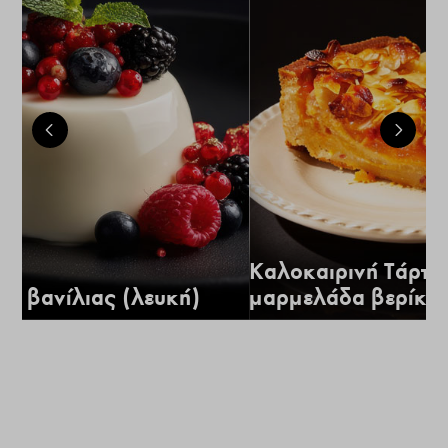
Καλοκαιρινή Τάρτα
α βανίλιας (λευκή)
μαρμελάδα βερίκο