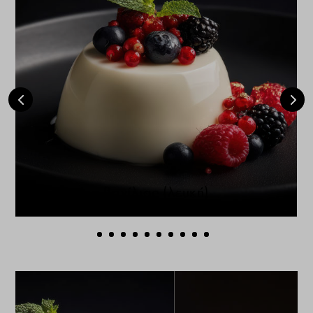
Πανακότα βανίλιας (λευκή)