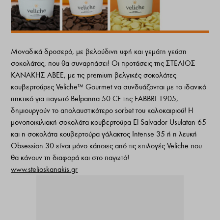
Μοναδικά δροσερό, με βελούδινη υφή και γεμάτη γεύση
σοκολάτας, που θα συναρπάσει! Οι προτάσεις της ΣΤΕΛΙΟΣ
ΚΑΝΑΚΗΣ ΑΒΕΕ, με τις premium βελγικές σοκολάτες
κουβερτούρες Veliche™ Gourmet να συνδυάζονται με το ιδανικό
πηκτικό για παγωτό Belpanna 50 CF της FABBRI 1905,
δημιουργούν το απολαυστικότερο sorbet του καλοκαιριού! Η
μονοποικιλιακή σοκολάτα κουβερτούρα El Salvador Usulatan 65
και η σοκολάτα κουβερτούρα γάλακτος Intense 35 ή η λευκή
Obsession 30 είναι μόνο κάποιες από τις επιλογές Veliche που
θα κάνουν τη διαφορά και στο παγωτό!
www.stelioskanakis.gr