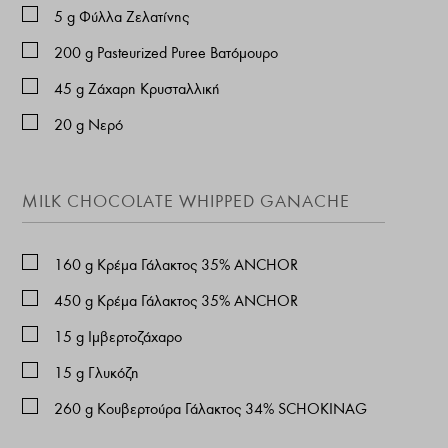
5
g
Φύλλα Ζελατίνης
200
g
Pasteurized Puree Βατόμουρο
45
g
Ζάχαρη Κρυσταλλική
20
g
Νερό
ΜILK CHOCOLATE WHIPPED GANACHE
160
g
Κρέμα Γάλακτος 35% ANCHOR
450
g
Κρέμα Γάλακτος 35% ANCHOR
15
g
Ιμβερτοζάχαρο
15
g
Γλυκόζη
260
g
Κουβερτούρα Γάλακτος 34% SCHOKINAG