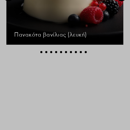
Πανακότα βανίλιας (λευκή)