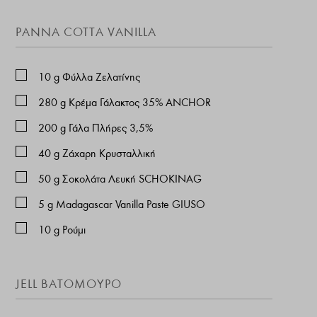
PANNA COTTA VANILLA
10
g
Φύλλα Ζελατίνης
280
g
Κρέμα Γάλακτος 35% ANCHOR
200
g
Γάλα Πλήρες 3,5%
40
g
Ζάχαρη Κρυσταλλική
50
g
Σοκολάτα Λευκή SCHOKINAG
5
g
Madagascar Vanilla Paste GIUSO
10
g
Ρούμι
JELL ΒΑΤΌΜΟΥΡΟ