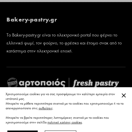
Bakery-pastry.gr
Το Bakery-pastry.gr είναι το ηλεκτρονικό portal που φέρνει το
ελληνικό ψωμί, τον φούρνο, το φρέσκο και έτοιμο σνακ από το
κατάστημα στην ηλεκτρονική εποχή.
ΚΛΕ
Χρησιμοποιούμε cookies για να σας προσφέρουμε την καλύτερη εμπειρία στον
ιστότοπό μας.
Μπορείτε να μάθετε περισσότερα σχετικά με τα cookies που χρησιμοποιούμε ή να τα
απενεργοποιήσετε στις
ρυθμίσεις
.
Μπορείτε να βρείτε περισσότερες λεπτομέρειες σχετικά με τα cookies που
χρησιμοποιούμε στην σελίδα
πολιτική χρήσης cookies
.