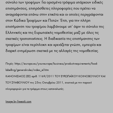
σύνολο των τροφίμων. Για ορισμένα τρόφιμα υπάρχουν ειδικές
επισημάνσεις, επιπρόσθετες πληροφορίες που πρέπει να
αναγράφονται επάνω στην ετικέτα και οι οποίες περιγράφονται
στον Κώδικα Τροφίμων και Ποτών. Έτσι, για την πλήρη
επισήμανση του τροφίμου λαμβάνουμε υπ’ όψιν το σύνολο της
Ελληνικής και της Ευρωπαϊκής νομοθεσίας μαζί με όλες τις
σχετικές τροποποιήσεις. Η διαδικασία της επισήμανσης των
τροφίμων είναι περίπλοκη και χρειάζεται γνώση, εμπειρία και
διαρκή ενημέρωση σχετικά με τις αλλαγές της νομοθεσίας.
Πηγές: https://europa.eu/youreurope/business/product-requirements/food-
labelling/general-rules/index_el.htm
ΚΑΝΟΝΙΣΜΟΣ (ΕΕ) αριθ. 1169/2011 ΤΟΥ ΕΥΡΩΠΑΪΚΟΥ ΚΟΙΝΟΒΟΥΛΙΟΥ ΚΑΙ
ΤΟΥ ΣΥΜΒΟΥΛΙΟΥ της 25ης Οκτωβρίου 2011, σχετικά με την παροχή
πληροφοριών για τα τρόφιμα στους καταναλωτές.
Image by freepik.com