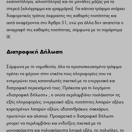
εκατοστόλιτρα, χιλιοστόλιτρα) και σε μονάδες μάζας για τα
στερεά (χιλιόγραμμα και γραμμάρια). Για κάποια τρόφιμα υπάρχει
διαφορετικός τρόπος έκφρασης της καθαρής ποσότητας και
αυτά αναφέρονται στο Άρθρο 51, ενώ για άλλα δεν απαιτείται η
αναγραφή της καθαρής ποσότητας, σύμφωνα με το παράρτημα
IX.
Διατροφική Δήλωση
Σύμφωνα με τη νομοθεσία, όλα τα προσυσκευασμένα τρόφιμα
πρέπει να φέρουν στην ετικέτα τους πληροφορίες που να
ενημερώνει τους καταναλωτές σχετικά με το ενεργειακό και
διατροφικό περιεχόμενό τους. Πρόκειται για τη λεγόμενη
«διατροφική δήλωση» , η οποία περιλαμβάνει τουλάχιστον τις
εξής πληροφορίες: ενεργειακή αξία, ποσότητες λιπαρών οξέων,
κορεσμένων λιπαρών οξέων, υδατανθράκων, σακχάρων,
πρωτεϊνών και αλατιού. Προαιρετικά η διατροφική δήλωση
μπορεί να περιλαμβάνει και ενδείξεις σχετικά με τα
μονοακόρεστα και πολυακόρεστα λιπαρά οξέα, τις πολυόλες, το