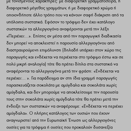
με τονισμένους χαρακτήρες: με διαφορετική γραμματοσειρά, ή
διαφορετικό μέγεθος γραμμάτων, ή με διαφορετικό χρώμα ή
οποιονδήποτε άλλο τρόπο που να κάνουν σαφή διάκριση από τα
υπόλοιπα συστατικά. Εφόσον το τρόφιμο δεν έχει κατάλογο
συστατικών τα αλλεργιογόνα αναφέρονται μετά την λέξη
«Περιέχει:…». Επίσης αν μέσα από την παραγωγική διαδικασία
δεν μπορεί να αποκλειστεί η παρουσία αλλεργιογόνου από
διαστραυρούμενη επιμόλυνση (δηλαδή υπάρχει στον χώρο της
παραγωγής και ενδέχεται να περιέχεται στο τρόφιμο έστω και σε
πολύ μικρή αναλογία) τότε θα πρέπει δίπλα στα συστατικά να
αναφέρονται τα αλλεργιογόνα μετά την φράση: «Ενδέχεται να
περιέχει:… ». Για παράδειγμα αν στη ίδια γραμμή παραγωγής
παρασκευάζεται σοκολάτα με αμύγδαλα και σοκολάτα χωρίς
αμύγδαλα, και δεν μπορούμε να αποκλείσουμε την παρουσία
τους στην σοκολάτα χωρίς αμύγδαλα τότε θα πρέπει μετά την
ένδειξη των συστατικών να αναφέρουμε: «Ενδέχεται να περιέχει
αμύγδαλα». Ο πλήρης κατάλογος των ουσιών που έχουν
αναγνωριστεί από την Ευρωπαϊκή Ένωση ως αλλεργιογόνες
ουσίες για τα τρόφιμα ή ουσίες που προκαλούν δυσανεξία