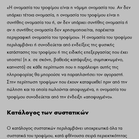
«Η ονομασία του τροφίμου είναι η νόμιμη ονομασία του. Αν δεν
υπάρχει τέτοια ονομασία, η ονομασία του τροφίμου είναι η
συνήθης ονομασία του ή, αν δεν υπάρχει συνήθης ονομασία ή
αν η συνήθης ονομασία δεν χρησιμοποιείται, παρέχεται
περιγραφική ονομασία του τροφίμου». Η ονομασία του τροφίμου
περιλαμβάνει ή συνοδεύεται από ενδείξεις της φυσικής
κατάστασης του τροφίμου ή της ειδικής επεξεργασίας που έχει
υποστεί (π.χ. σε σκόνη, βαθειάς κατάψυξης, συμπυκνωμένο,
καπνιστό) σε κάθε περίπτωση που η παράλειψη αυτής της
πληροφορίας θα μπορούσε να παραπλανήσει τον αγοραστή.
Στην περίπτωση τροφίμων που έχουν καταψυχθεί πριν από την
πώληση και τα οποία πωλούνται αποψυγμένα, η ονομασία του
τροφίμου συνοδεύεται από την ένδειξη «αποψυγμένο».
Κατάλογος των συστατικών
O κατάλογος συστατικών περιλαμβάνει υποχρεωτικά όλα τα
συστατικά του τροφίμου, κατά φθίνουσα σειρά περιεκτικότητας