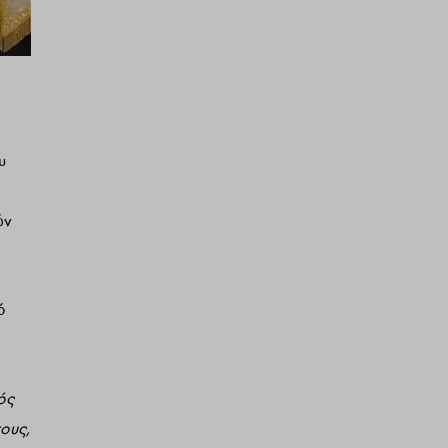
υ
ών
ό
ός
ους,