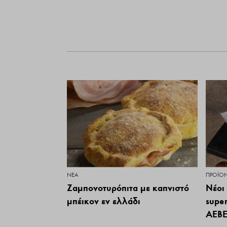
ΝΕΑ
ΠΡΟΪΌ
Ζαμπονοτυρόπιτα με καπνιστό
Νέοι 
μπέικον εν ελλάδι
supe
ΑΕΒ