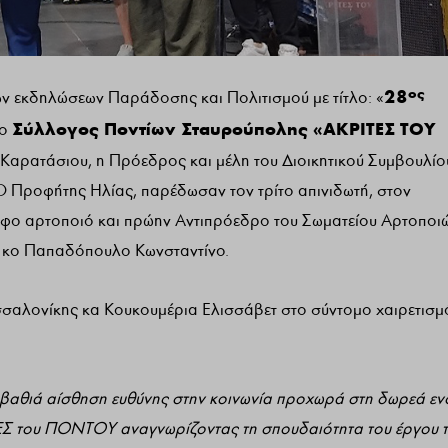
ος
28
ων εκδηλώσεων Παράδοσης και Πολιτισμού με τίτλο: «
Σύλλογος Ποντίων Σταυρούπολης «ΑΚΡΙΤΕΣ ΤΟΥ
 ο
Καρατάσιου, η Πρόεδρος και μέλη του Διοικητικού Συμβουλίο
 Προφήτης Ηλίας, παρέδωσαν τον τρίτο απινιδωτή, στον
φο αρτοποιό και πρώην Αντιπρόεδρο του Σωματείου Αρτοποι
, κο Παπαδόπουλο Κωνσταντίνο.
σαλονίκης κα Κουκουμέρια Ελισσάβετ στο σύντομο χαιρετισμ
βαθιά αίσθηση ευθύνης στην κοινωνία προχωρά στη δωρεά εν
ΤΕΣ του ΠΟΝΤΟΥ αναγνωρίζοντας τη σπουδαιότητα του έργου τ