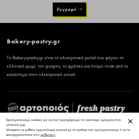
Εγγραφή
Bakery-pastry.gr
Το Bakery-pastry.gr είναι το ηλεκτρονικό portal που φέρνει το
ελληνικό ψωμί, τον φούρνο, το φρέσκο και έτοιμο σνακ από το
κατάστημα στην ηλεκτρονική εποχή.
ΚΛΕ
Χρησιμοποιούμε cookies για να σας προσφέρουμε την καλύτερη εμπειρία στον
ιστότοπό μας.
Μπορείτε να μάθετε περισσότερα σχετικά με τα cookies που χρησιμοποιούμε ή να τα
απενεργοποιήσετε στις
ρυθμίσεις
.