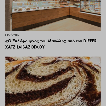
ΠΡΟΪΌΝΤΑ
«Ο Ξυλόφουρνος του Μανώλη» από την DIFFER
ΧΑΤΖΗΑΪΒΑΖΟΓΛΟΥ