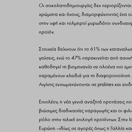
Οι σοκολατοδημιουργίες δεν περιορίζονται
χρώματα και ήχους, διαμορφώνοντας ένα ο
στην υφή και τολμηροί μυρωδάτοι συνδυασμο
προϊόν.
Στοιχεία δείχνουν ότι το 61% των καταναλ
γεύσεις, ενώ το 47% παρακινείται από ασυν
καθοδηγεί τη βιομηχανία σε ολοένα πιο εμπ
παραμένουν κλειδιά για τη διαφοροποίηση.
Αιγίνης ενσωματώνονται σε pralines και επ
Επιπλέον, η νέα γενιά αναζητά προτάσεις πο
βιώσιμες διαδικασίες παραγωγής και οι φι
ρόλο στην τελική επιλογή προϊόντων. Στην Ι
Ευρώπη —ιδίως σε αγορές όπως η Γαλλία και