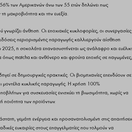
Το 56% των Αμερικανών άνω των 55 ετών δηλώνει πως
τη μακροβιότητα και την ευεξία.
ού γνωρίζει άνθηση. Οι εποχιακές κυκλοφορίες, οι συνεργασίες
 εκδόσεις περιορισμένης παραγωγής καλλιεργούν αίσθηση
ου 2025, η σοκολάτα επανασυστήνεται ως ανάλαφρο και ευέλικ
εία όπως matcha και ανθόνερο και φρούτα εποχής σε παγωμένες
γεί σε δημιουργικές πρακτικές. Οι βιομηχανίες επενδύουν σε
αι μοντέλα κυκλικής παραγωγής. Η χρήση 100%
οβλήτων για συσκευασίες ενισχύει τη βιωσιμότητα, χωρίς να
κή ποιότητα των προϊόντων.
ιάστατη, γεμάτη ενέργεια και προσανατολισμένη στις απαιτήσει
δικές ευκαιρίες στους επαγγελματίες που τολμούν να