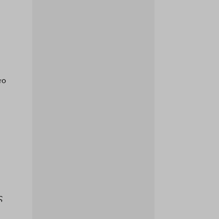
το
,
ς