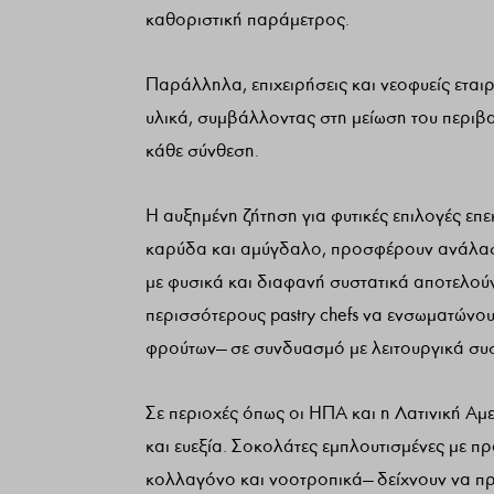
καθοριστική παράμετρος.
Παράλληλα, επιχειρήσεις και νεοφυείς εταιρ
υλικά, συμβάλλοντας στη μείωση του περιβ
κάθε σύνθεση.
Η αυξημένη ζήτηση για φυτικές επιλογές επ
καρύδα και αμύγδαλο, προσφέρουν ανάλαφρε
με φυσικά και διαφανή συστατικά αποτελού
περισσότερους pastry chefs να ενσωματώνουν
φρούτων— σε συνδυασμό με λειτουργικά συσ
Σε περιοχές όπως οι ΗΠΑ και η Λατινική Αμ
και ευεξία. Σοκολάτες εμπλουτισμένες με π
κολλαγόνο και νοοτροπικά— δείχνουν να πρ