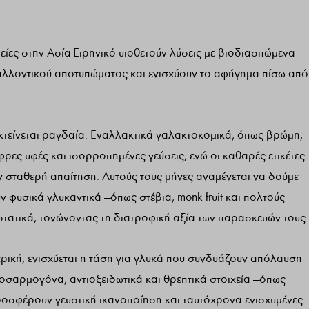
είες στην Ασία-Ειρηνικό υιοθετούν λύσεις με βιοδιασπώμενα
αλλοντικού αποτυπώματος και ενισχύουν το αφήγημα πίσω από
εκτείνεται ραγδαία. Εναλλακτικά γαλακτοκομικά, όπως βρώμη,
ς υφές και ισορροπημένες γεύσεις, ενώ οι καθαρές ετικέτες
ν σταθερή απαίτηση. Αυτούς τους μήνες αναμένεται να δούμε
 φυσικά γλυκαντικά —όπως στέβια, monk fruit και πολτούς
τατικά, τονώνοντας τη διατροφική αξία των παρασκευών τους.
ερική, ενισχύεται η τάση για γλυκά που συνδυάζουν απόλαυση
ροσαρμογόνα, αντιοξειδωτικά και θρεπτικά στοιχεία —όπως
οσφέρουν γευστική ικανοποίηση και ταυτόχρονα ενισχυμένες