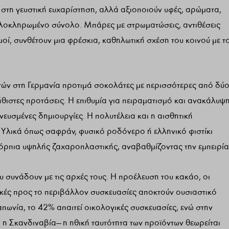
 στη γευστική ευχαρίστηση, αλλά αξιοποιούν υφές, αρώματα,
λοκληρωμένο σύνολο. Μπάρες με στρωματώσεις, αντιθέσεις
ί, συνθέτουν μια φρέσκια, καθηλωτική σχέση του κοινού με τ
ωτών στη Γερμανία προτιμά σοκολάτες με περισσότερες από δύ
ήθιστες προτάσεις. Η επιθυμία για πειραματισμό και ανακάλυψ
νευσμένες δημιουργίες. Η πολυτέλεια και η αισθητική
 Υλικά όπως σαφράν, φυσικό ροδόνερο ή ελληνικό φιστίκι
ιδόρπια υψηλής ζαχαροπλαστικής, αναβαθμίζοντας την εμπειρία
υ συνάδουν με τις αρχές τους. Η προέλευση του κακάο, οι
λικές προς το περιβάλλον συσκευασίες αποκτούν ουσιαστικό
απωνία, το 42% απαιτεί οικολογικές συσκευασίες, ενώ στην
 η Σκανδιναβία— η ηθική ταυτότητα των προϊόντων θεωρείται