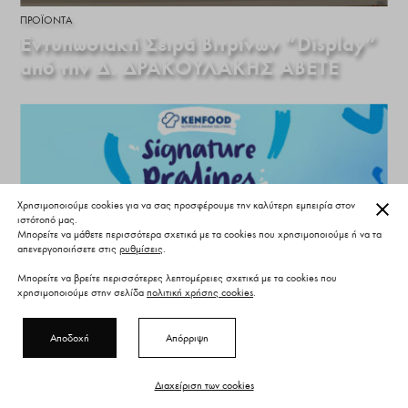
ΠΡΟΪΌΝΤΑ
Εντυπωσιακή Σειρά Βιτρίνων “Display”
από την Δ. ΔΡΑΚΟΥΛΑΚΗΣ ΑΒΕΤΕ
ΚΛΕ
Χρησιμοποιούμε cookies για να σας προσφέρουμε την καλύτερη εμπειρία στον
ιστότοπό μας.
Μπορείτε να μάθετε περισσότερα σχετικά με τα cookies που χρησιμοποιούμε ή να τα
απενεργοποιήσετε στις
ρυθμίσεις
.
Μπορείτε να βρείτε περισσότερες λεπτομέρειες σχετικά με τα cookies που
χρησιμοποιούμε στην σελίδα
πολιτική χρήσης cookies
.
Αποδοχή
Απόρριψη
ΠΡΟΪΌΝΤΑ
Signature Pralines για σύγχρονες
Διαχείριση των cookies