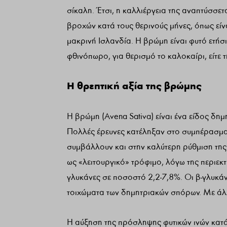
σίκαλη. Έτσι, η καλλιέργεια της αναπτύσσετ
βροχών κατά τους θερινούς μήνες, όπως είνα
μακρινή Ισλανδία. Η βρώμη είναι φυτό ετήσια
φθινόπωρο, για θερισμό το καλοκαίρι, είτε 
Η θρεπτική αξία της βρώμης
Η βρώμη (Avena Sativa) είναι ένα είδος δημη
Πολλές έρευνες κατέληξαν στο συμπέρασμα π
συμβάλλουν και στην καλύτερη ρύθμιση της 
ως «λειτουργικό» τρόφιμο, λόγω της περιεκτι
γλυκάνες σε ποσοστό 2,2-7,8%. Οι β-γλυκάν
τοιχώματα των δημητριακών σπόρων. Με άλλα 
Η αύξηση της πρόσληψης φυτικών ινών κατά 1