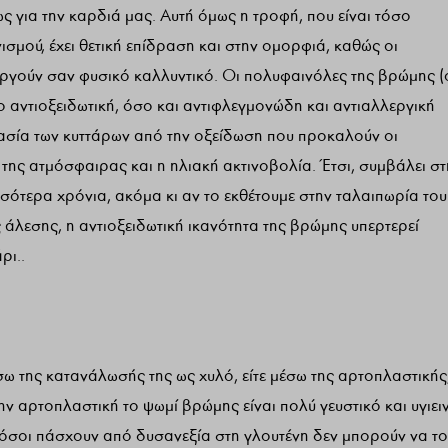
ως για την καρδιά μας. Αυτή όμως η τροφή, που είναι τόσο
νισμού, έχει θετική επίδραση και στην ομορφιά, καθώς οι
ουργούν σαν φυσικό καλλυντικό. Οι πολυφαινόλες της βρώμης (
ο αντιοξειδωτική, όσο και αντιφλεγμονώδη και αντιαλλεργική
ασία των κυττάρων από την οξείδωση που προκαλούν οι
 της ατμόσφαιρας και η ηλιακή ακτινοβολία. Έτσι, συμβάλει στ
σότερα χρόνια, ακόμα κι αν το εκθέτουμε στην ταλαιπωρία του
 άλεσης, η αντιοξειδωτική ικανότητα της βρώμης υπερτερεί
ρι..
ω της κατανάλωσής της ως χυλό, είτε μέσω της αρτοπλαστικής
την αρτοπλαστική το ψωμί βρώμης είναι πολύ γευστικό και υγιει
α, όσοι πάσχουν από δυσανεξία στη γλουτένη δεν μπορούν να το