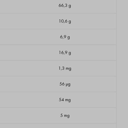
66,3 g
10,6 g
6,9 g
16,9 g
1,3 mg
56 μg
54 mg
5 mg