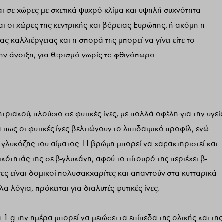
αι σε χώρες με σχετικά ψυχρό κλίμα και υψηλή συχνότητα
ι οι χώρες της κεντρικής και βόρειας Ευρώπης, ή ακόμη η
ς καλλιέργειας και η σπορά της μπορεί να γίνει είτε το
την άνοιξη, για θερισμό νωρίς το φθινόπωρο.
τριακού, πλούσιο σε φυτικές ίνες, με πολλά οφέλη για την υγεί
ως οι φυτικές ίνες βελτιώνουν το λιπιδαιμικό προφίλ, ενώ
γλυκόζης του αίματος. Η βρώμη μπορεί να χαρακτηριστεί και
κότητάς της σε β-γλυκάνη, αφού το πίτουρό της περιέχει β-
ες είναι δομικοί πολυσακχαρίτες και απαντούν στα κυτταρικά
λόγια, πρόκειται για διαλυτές φυτικές ίνες.
 g την ημέρα μπορεί να μειώσει τα επίπεδα της ολικής και τη