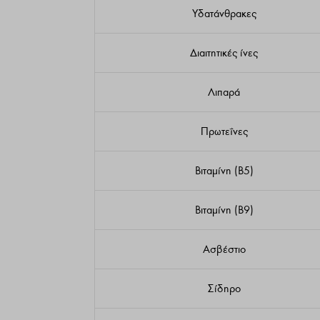
Υδατάνθρακες
Διαιτητικές ίνες
Λιπαρά
Πρωτεΐνες
Βιταμίνη (B5)
Βιταμίνη (B9)
Ασβέστιο
Σίδηρο