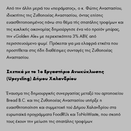
Από την άλλη μεριά του «πειράματος», ο κ. Φώτης Αναστασίου,
ιδιοκτήτης της Ζυθοποιίας Αναστασίου, όντας επίσης
ευαισθητοποιημένος πάνω στο θέμα τής σπατάλης τροφίμων και
της κυκλικής οικονομίας δημιούργησε ένα νέο προϊόν μπύρας,
την «Golden Ale» με περιεκτικότητα 3% ABV, από
περισσευούμενο ψωμί. Πρόκειται για μια ελαφριά ετικέτα που
προστίθεται στις ήδη διαθέσιμες συνταγές της Ζυθοποιίας
Αναστασίου.
Σχετικά με το 1ο Εργαστήριο Ανωκύκλωσης
(Upcycling) Δήμου Χαλανδρίου
Έναυσμα της δημιουργικής συνεργασίας μεταξύ του αρτοποιείου
Bread B.C. και της Ζυθοποιίας Αναστασίου υπήρξε η
ευαισθητοποίηση και συμμετοχή τού Δήμου Χαλανδρίου στα
ευρωπαϊκά προγράμματα FoodRUs και ToNoWaste, που σκοπό
τους έχουν την μείωση της σπατάλης τροφίμων.