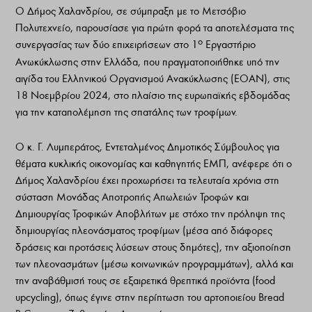
Ο Δήμος Χαλανδρίου, σε σύμπραξη με το Μετσόβιο
Πολυτεχνείο, παρουσίασε για πρώτη φορά τα αποτελέσματα της
ο
συνεργασίας των δύο επιχειρήσεων στο 1
Εργαστήριο
Ανωκύκλωσης στην Ελλάδα, που πραγματοποιήθηκε υπό την
αιγίδα του Ελληνικού Οργανισμού Ανακύκλωσης (ΕΟΑΝ), στις
18 Νοεμβρίου 2024, στο πλαίσιο της ευρωπαϊκής εβδομάδας
για την καταπολέμηση της σπατάλης των τροφίμων.
Ο κ. Γ. Λυμπεράτος, Εντεταλμένος Δημοτικός Σύμβουλος για
θέματα κυκλικής οικονομίας και καθηγητής ΕΜΠ, ανέφερε ότι ο
Δήμος Χαλανδρίου έχει προχωρήσει τα τελευταία χρόνια στη
σύσταση Μονάδας Αποτροπής Απωλειών Τροφών και
Δημιουργίας Τροφικών Αποβλήτων με στόχο την πρόληψη της
δημιουργίας πλεονάσματος τροφίμων (μέσα από διάφορες
δράσεις και προτάσεις λύσεων στους δημότες), την αξιοποίηση
των πλεονασμάτων (μέσω κοινωνικών προγραμμάτων), αλλά και
την αναβάθμισή τους σε εξαιρετικά θρεπτικά προϊόντα (food
upcycling), όπως έγινε στην περίπτωση του αρτοποιείου Bread