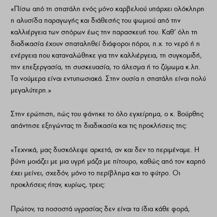
«Πίσω από τη σπατάλη ενός μόνο καρβελιού υπάρχει ολόκληρη
η αλυσίδα παραγωγής και διάθεσής του ψωμιού από την
καλλιέργεια των σπόρων έως την παρασκευή του. Καθ’ όλη τη
διαδικασία έχουν σπαταληθεί διάφοροι πόροι, π.χ. το νερό ή η
ενέργεια που καταναλώθηκε για την καλλιέργεια, τη συγκομιδή,
την επεξεργασία, τη συσκευασία, το άλεσμα ή το ζύμωμα κ.λπ.
Τα νούμερα είναι εντυπωσιακά. Στην ουσία η σπατάλη είναι πολύ
μεγαλύτερη.»
Στην ερώτηση, πώς του φάνηκε το όλο εγχείρημα, ο κ. Βούρθης
απάντησε εξηγώντας τη διαδικασία και τις προκλήσεις της:
«Τεχνικά, μας δυσκόλεψε αρκετά, αν και δεν το περιμέναμε. Η
βύνη μοιάζει με μια υγρή μάζα με πίτουρο, καθώς από τον καρπό
έχει μείνει, σχεδόν, μόνο το περίβλημα και το φύτρο. Οι
προκλήσεις ήταν, κυρίως, τρεις:
Πρώτον, τα ποσοστά υγρασίας δεν είναι τα ίδια κάθε φορά,