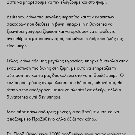
ώστε να μπορέσουμε να την ελέγξουμε και στο ψωμί.
Δεύτερον, λόγω της μεγάλης υγρασίας και των ελάχιστων
σακχάρων που διαθέτει η βύνη, υπάρχει η πιθανότητα να
ξεκινήσει γρήγορα ζύμωση και να αρχίσουν να επωάζονται
ανεπιθύμητοι μικροοργανισμοί, επομένως η διάρκεια ζωής της
είναι μικρή.
Τέλος, λόγω πάλι της μεγάλης υγρασίας, υπήρχε δυσκολία στην
ενσωμάτωση της βύνης στη ζύμη, με αυτό να επηρεάζει τη
σύστασή της και να μας δυσκολεύει στο να τη δουλέψουμε. Ο
καλύτερος τρόπος αντιμετώπισης του θέματος, πιθανότατα, θα
ήταν να την αποξηράνουμε και να αλεσθεί σε αλεύρι, αλλά η
δυνατότητα αυτή δεν υπήρχε.
Μας πήρε πάνω από τρεις μήνες για να βρούμε λύση και να
φτιάξουμε το ΠροΖυθένιο αλλά άξιζε τον κόπο».
Το ‘ΠροΖυθένιο’ είναι 100% προζυμένιο ψωμί αργής ωρίμασης,