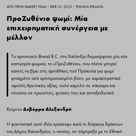
ΑΠΌ
FRESH BAKERY TEAM
|
ΦΕΒ 10, 2025
|
ΤΕΧΝΙΚΆ ΘΈΜΑΤΑ
ΠροΖυθένιο ψωμί: Μία
επιχειρηματική συνέργεια με
μέλλον
Το αρτοποιείο Bread Β.C. στο Χαλάνδρι δημιούργησε μία νέα
κατηγορία ψωμιού, το «ΠροΖυθένιο», που πλέον μπορεί
κανείς να βρει στις αρτοθήκες του! Πρόκειται για ψωμί
φτιαγμένο από χρησιμοποιημένη βύνη, με χαρακτηριστικά
υψηλής θρεπτικής αξίας, πολύ χαμηλό σε σάκχαρα και
πλούσιο σε πρωτεΐνες, φυτικές ίνες και αντιοξειδωτικά.
Δεβόρρα Αλεξανδρή
Κείμενο
Η φανταστική αυτή ιδέα προέκυψε κατά τη διάρκεια δράσεων
του Δήμου Χαλανδρίου, ο οποίος, σε σύμπραξη με το Εθνικό