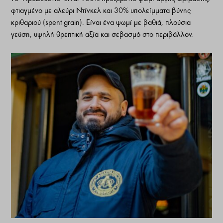
φτιαγμένο με αλεύρι Ντίνκελ και 30% υπολείμματα βύνης
κριθαριού (spent grain). Eίναι ένα ψωμί με βαθιά, πλούσια
γεύση, υψηλή θρεπτική αξία και σεβασμό στο περιβάλλον.