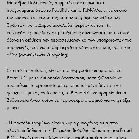
Μετσόβιο Πολυτεχνείο, συμμετέχει σε ευρωπαϊκά
προγράμματα, όπως το FoodRUs και το ToNoWaste, με σκοπό
την ουσιαστική μείωση της σπατάλης τροφίμων. Μέσω των
δράσεων του, ο Δήμος μεσολαβεί φέρνοντας τοπικές
επιχειρήσεις τροφίμων σε μεταξύ τους συνεργασία, με κεντρικό
άξονα τη διάθεση των περισσευμάτων και των υποπροϊόντων της
παραγωγής τους για τη δημιουργία προϊόντων υψηλής θρεπτικής
αξίας (ανωκύκλωση /upcycling).
Σε αυτό το πλαίσιο ξεκίνησε η συνεργασία του αρτοποιείου
Bread B.C. με τη Ζυθοποιία Αναστασίου, με τη ζυθοποιία να
προμηθεύει το αρτοποιείο με χρησιμοποιημένη βύνη για να
φτιάξει ψωμί και, αντίστροφα, το Bread B.C. να προμηθεύει τη
Ζυθοποιεία Αναστασίου με περισσεύματα ψωμιού για να φτιάξει
μπύρα.
«Η σπατάλη τροφίμων είναι η κύρια ρυπογόνος αιτία στον
πλανήτη» δήλωσε ο κ. Περικλής Βούρθης, ιδιοκτήτης του Bread
B.C., εξηγώντας τους λόγους τής ευαισθητοποίησής του πάνω