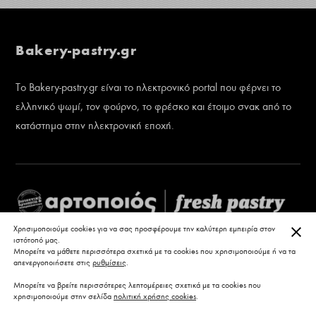
Bakery-pastry.gr
Το Bakery-pastry.gr είναι το ηλεκτρονικό portal που φέρνει το
ελληνικό ψωμί, τον φούρνο, το φρέσκο και έτοιμο σνακ από το
κατάστημα στην ηλεκτρονική εποχή.
ΚΛΕ
Χρησιμοποιούμε cookies για να σας προσφέρουμε την καλύτερη εμπειρία στον
ιστότοπό μας.
Μπορείτε να μάθετε περισσότερα σχετικά με τα cookies που χρησιμοποιούμε ή να τα
απενεργοποιήσετε στις
ρυθμίσεις
.
Μπορείτε να βρείτε περισσότερες λεπτομέρειες σχετικά με τα cookies που
χρησιμοποιούμε στην σελίδα
πολιτική χρήσης cookies
.