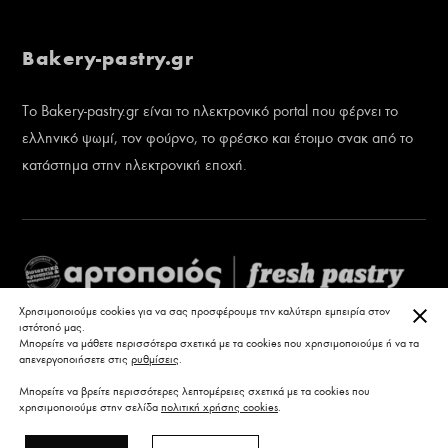
Bakery-pastry.gr
Το Bakery-pastry.gr είναι το ηλεκτρονικό portal που φέρνει το
ελληνικό ψωμί, τον φούρνο, το φρέσκο και έτοιμο σνακ από το
κατάστημα στην ηλεκτρονική εποχή.
ΚΛΕ
Χρησιμοποιούμε cookies για να σας προσφέρουμε την καλύτερη εμπειρία στον
ιστότοπό μας.
Μπορείτε να μάθετε περισσότερα σχετικά με τα cookies που χρησιμοποιούμε ή να τα
απενεργοποιήσετε στις
ρυθμίσεις
.
Μπορείτε να βρείτε περισσότερες λεπτομέρειες σχετικά με τα cookies που
χρησιμοποιούμε στην σελίδα
πολιτική χρήσης cookies
.