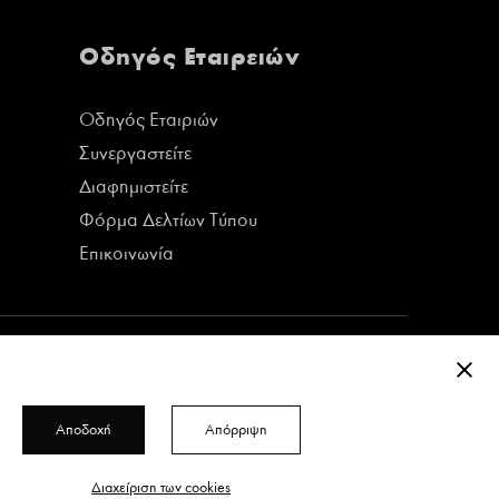
Οδηγός Εταιρειών
Οδηγός Εταιριών
Συνεργαστείτε
Διαφημιστείτε
Φόρμα Δελτίων Τύπου
Επικοινωνία
ΚΛΕΊ
Αποδοχή
Απόρριψη
Δείτε όλα τα τεύχη του περιοδικού
Διαχείριση των cookies