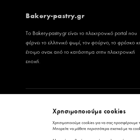
Bakery-pastry.gr
Το Bakery-pastry.gr είναι το ηλεκτρονικό portal που
φέρνει το ελληνικό ψωμί, τον φούρνο, το φρέσκο κ
έτοιμο σνακ από το κατάστημα στην ηλεκτρονική
εποχή.
Χρησιμοποιούμε cookies
Χρησιμοποιούμε cookies για να σας προσφέρουμε τη
Μπορείτε να μάθετε περισσότερα σχετικά με τα coo