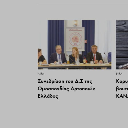
ΝΕΑ
ΝΕΑ
Συνεδρίαση του Δ.Σ της
Κορυ
Ομοσπονδίας Αρτοποιών
βουτ
Ελλάδος
ΚΑΝ