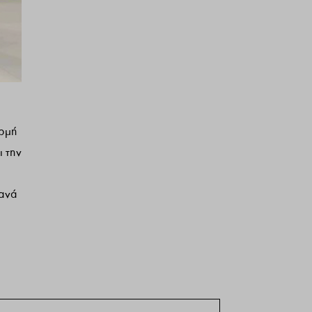
ορμή
ι την
τανά