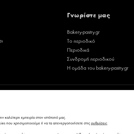
Γνωρίστε μας
Bakery-pastry.gr
αι
Το περιοδικό
Περιοδικά
Συνδρομή περιοδικού
Η ομάδα του bakery-pastry.gr
ν καλύτερη εμπειρία στον ιστότοπό μας.
kies που χρησιμοποιούμε ή να τα απενεργοποιήσετε στις
ρυθμίσεις
.