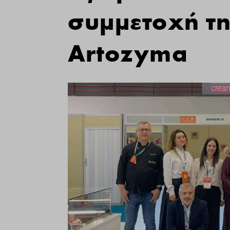
συμμετοχή τ
Αrtozyma