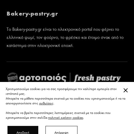
Bakery-pastry.gr
Το Bakery-pastry.gr είναι το ηλεκτρονικό portal που φέρνει το
ελληνικό ψωμί, τον φούρνο, το φρέσκο και έτοιμο σνακ από το
κατάστημα στην ηλεκτρονική εποχή.
ΚΛΕ
Χρησιμοποιούμε cookies για να σας προσφέρουμε την καλύτερη εμπειρία στον
ιστότοπό μας.
Μπορείτε να μάθετε περισσότερα σχετικά με τα cookies που χρησιμοποιούμε ή να τα
απενεργοποιήσετε στις
ρυθμίσεις
.
Μπορείτε να βρείτε περισσότερες λεπτομέρειες σχετικά με τα cookies που
χρησιμοποιούμε στην σελίδα
πολιτική χρήσης cookies
.
Αποδοχή
Απόρριψη