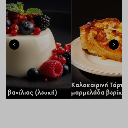
Καλοκαιρινή Τάρτα
α βανίλιας (λευκή)
μαρμελάδα βερίκο