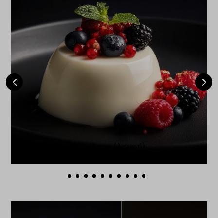
Πανακότα βανίλιας (λευκή)