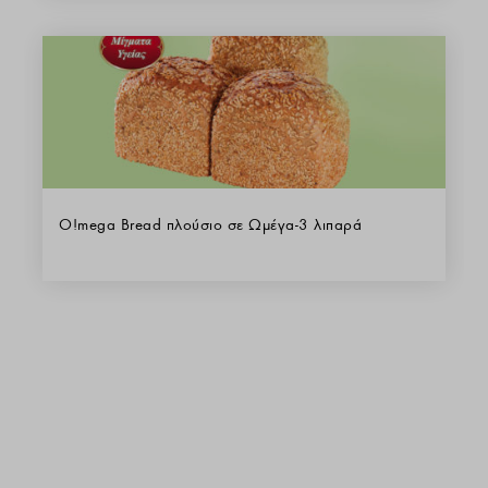
O!mega Bread πλούσιο σε Ωμέγα-3 λιπαρά