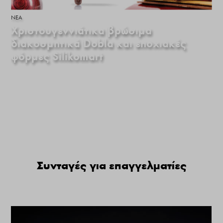
ΝΕΑ
Χριστουγεννιάτικα βρώσιμα
διακοσμητικά Dobla και εποχιακές
φόρμες Silikomart
Συνταγές για επαγγελματίες