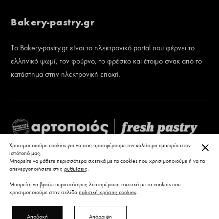
Bakery-pastry.gr
Το Bakery-pastry.gr είναι το ηλεκτρονικό portal που φέρνει το
ελληνικό ψωμί, τον φούρνο, το φρέσκο και έτοιμο σνακ από το
κατάστημα στην ηλεκτρονική εποχή.
ΚΛΕ
Χρησιμοποιούμε cookies για να σας προσφέρουμε την καλύτερη εμπειρία στον
ιστότοπό μας.
Μπορείτε να μάθετε περισσότερα σχετικά με τα cookies που χρησιμοποιούμε ή να τα
απενεργοποιήσετε στις
ρυθμίσεις
.
Μπορείτε να βρείτε περισσότερες λεπτομέρειες σχετικά με τα cookies που
χρησιμοποιούμε στην σελίδα
πολιτική χρήσης cookies
.
Αποδοχή
Απόρριψη