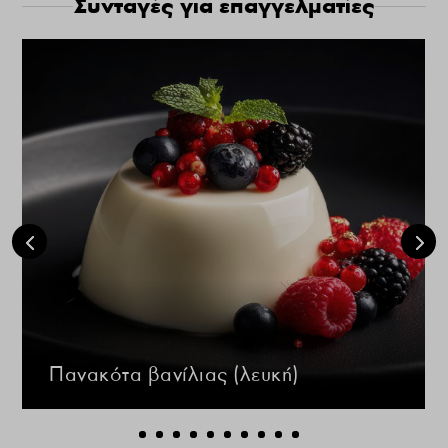
Συνταγές για επαγγελματίες
Πανακότα βανίλιας (λευκή)