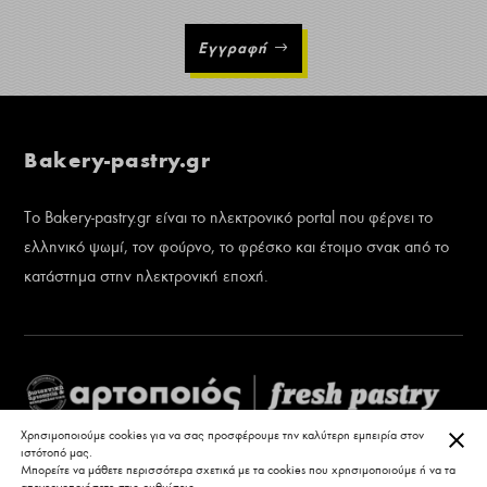
Εγγραφή
Bakery-pastry.gr
Το Bakery-pastry.gr είναι το ηλεκτρονικό portal που φέρνει το
ελληνικό ψωμί, τον φούρνο, το φρέσκο και έτοιμο σνακ από το
κατάστημα στην ηλεκτρονική εποχή.
ΚΛΕ
Χρησιμοποιούμε cookies για να σας προσφέρουμε την καλύτερη εμπειρία στον
ιστότοπό μας.
Μπορείτε να μάθετε περισσότερα σχετικά με τα cookies που χρησιμοποιούμε ή να τα