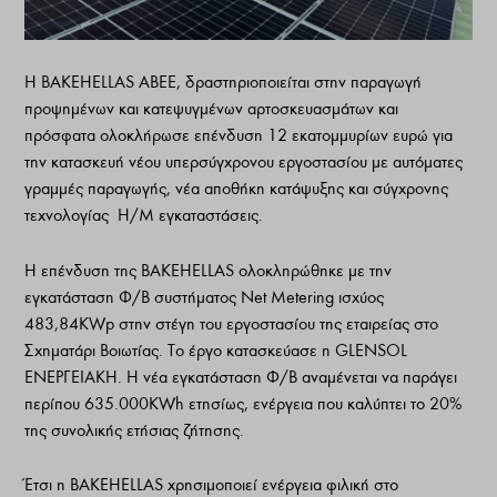
Η BAKEHELLAS ABEE, δραστηριοποιείται στην παραγωγή
προψημένων και κατεψυγμένων αρτοσκευασμάτων και
πρόσφατα ολοκλήρωσε επένδυση 12 εκατομμυρίων ευρώ για
την κατασκευή νέου υπερσύγχρονου εργοστασίου με αυτόματες
γραμμές παραγωγής, νέα αποθήκη κατάψυξης και σύγχρονης
τεχνολογίας Η/Μ εγκαταστάσεις.
Η επένδυση της BAKEHELLAS ολοκληρώθηκε με την
εγκατάσταση Φ/Β συστήματος Net Metering ισχύος
483,84KWp στην στέγη του εργοστασίου της εταιρείας στο
Σχηματάρι Βοιωτίας. Το έργο κατασκεύασε η GLENSOL
ΕΝΕΡΓΕΙΑΚΗ. Η νέα εγκατάσταση Φ/Β αναμένεται να παράγει
περίπου 635.000KWh ετησίως, ενέργεια που καλύπτει το 20%
της συνολικής ετήσιας ζήτησης.
Έτσι η BAKEHELLAS χρησιμοποιεί ενέργεια φιλική στο