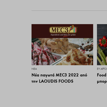
ΝΕΑ
ΕΥ ΑΡΤ
Νέα παγωτά MEC3 2022 από
Food 
την LAOUDIS FOODS
μπορε