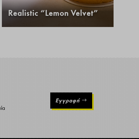
Realistic “Lemon Velvet”
Κ
Εγγραφή
ιία