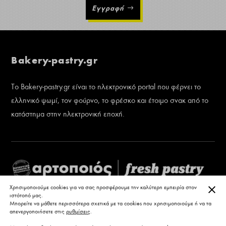
Εγγραφή
Bakery-pastry.gr
Το Bakery-pastry.gr είναι το ηλεκτρονικό portal που φέρνει το
ελληνικό ψωμί, τον φούρνο, το φρέσκο και έτοιμο σνακ από το
κατάστημα στην ηλεκτρονική εποχή.
ΚΛΕ
Χρησιμοποιούμε cookies για να σας προσφέρουμε την καλύτερη εμπειρία στον
ιστότοπό μας.
Μπορείτε να μάθετε περισσότερα σχετικά με τα cookies που χρησιμοποιούμε ή να τα
απενεργοποιήσετε στις
ρυθμίσεις
.