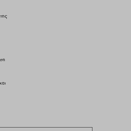
της
ηση
και