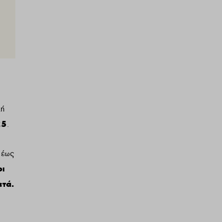
κή
25
.
 έως
οι
ετά.