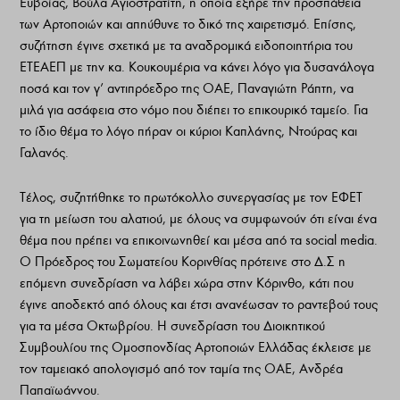
Ευβοίας, Βούλα Αγιοστρατίτη, η οποία εξήρε την προσπάθεια
των Αρτοποιών και απηύθυνε το δικό της χαιρετισμό. Επίσης,
συζήτηση έγινε σχετικά με τα αναδρομικά ειδοποιητήρια του
ΕΤΕΑΕΠ με την κα. Κουκουμέρια να κάνει λόγο για δυσανάλογα
ποσά και τον γ’ αντιπρόεδρο της ΟΑΕ, Παναγιώτη Ράπτη, να
μιλά για ασάφεια στο νόμο που διέπει το επικουρικό ταμείο. Για
το ίδιο θέμα το λόγο πήραν οι κύριοι Καπλάνης, Ντούρας και
Γαλανός.
Τέλος, συζητήθηκε το πρωτόκολλο συνεργασίας με τον ΕΦΕΤ
για τη μείωση του αλατιού, με όλους να συμφωνούν ότι είναι ένα
θέμα που πρέπει να επικοινωνηθεί και μέσα από τα social media.
Ο Πρόεδρος του Σωματείου Κορινθίας πρότεινε στο Δ.Σ η
επόμενη συνεδρίαση να λάβει χώρα στην Κόρινθο, κάτι που
έγινε αποδεκτό από όλους και έτσι ανανέωσαν το ραντεβού τους
για τα μέσα Οκτωβρίου. Η συνεδρίαση του Διοικητικού
Συμβουλίου της Ομοσπονδίας Αρτοποιών Ελλάδας έκλεισε με
τον ταμειακό απολογισμό από τον ταμία της ΟΑΕ, Ανδρέα
Παπαϊωάννου.