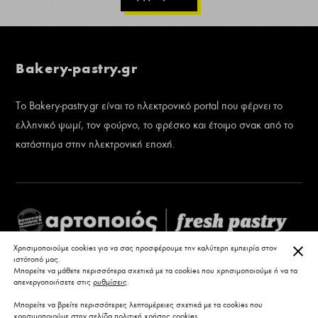
Bakery-pastry.gr
Το Bakery-pastry.gr είναι το ηλεκτρονικό portal που φέρνει το
ελληνικό ψωμί, τον φούρνο, το φρέσκο και έτοιμο σνακ από το
κατάστημα στην ηλεκτρονική εποχή.
ΚΛΕ
Χρησιμοποιούμε cookies για να σας προσφέρουμε την καλύτερη εμπειρία στον
ιστότοπό μας.
Μπορείτε να μάθετε περισσότερα σχετικά με τα cookies που χρησιμοποιούμε ή να τα
απενεργοποιήσετε στις
ρυθμίσεις
.
Μπορείτε να βρείτε περισσότερες λεπτομέρειες σχετικά με τα cookies που
χρησιμοποιούμε στην σελίδα
πολιτική χρήσης cookies
.