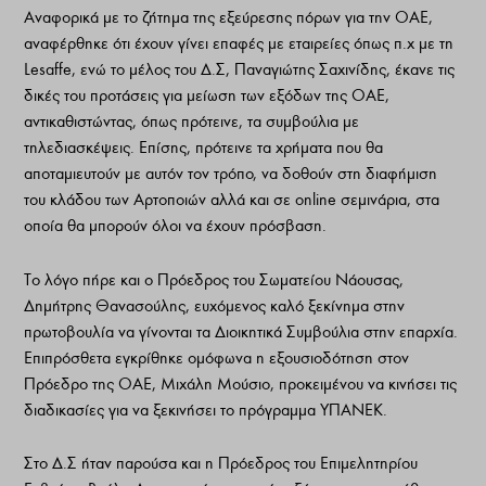
Αναφορικά με το ζήτημα της εξεύρεσης πόρων για την ΟΑΕ,
αναφέρθηκε ότι έχουν γίνει επαφές με εταιρείες όπως π.χ με τη
Lesaffe, ενώ το μέλος του Δ.Σ, Παναγιώτης Σαχινίδης, έκανε τις
δικές του προτάσεις για μείωση των εξόδων της ΟΑΕ,
αντικαθιστώντας, όπως πρότεινε, τα συμβούλια με
τηλεδιασκέψεις. Επίσης, πρότεινε τα χρήματα που θα
αποταμιευτούν με αυτόν τον τρόπο, να δοθούν στη διαφήμιση
του κλάδου των Αρτοποιών αλλά και σε online σεμινάρια, στα
οποία θα μπορούν όλοι να έχουν πρόσβαση.
Το λόγο πήρε και ο Πρόεδρος του Σωματείου Νάουσας,
Δημήτρης Θανασούλης, ευχόμενος καλό ξεκίνημα στην
πρωτοβουλία να γίνονται τα Διοικητικά Συμβούλια στην επαρχία.
Επιπρόσθετα εγκρίθηκε ομόφωνα η εξουσιοδότηση στον
Πρόεδρο της ΟΑΕ, Μιχάλη Μούσιο, προκειμένου να κινήσει τις
διαδικασίες για να ξεκινήσει το πρόγραμμα ΥΠΑΝΕΚ.
Στο Δ.Σ ήταν παρούσα και η Πρόεδρος του Επιμελητηρίου