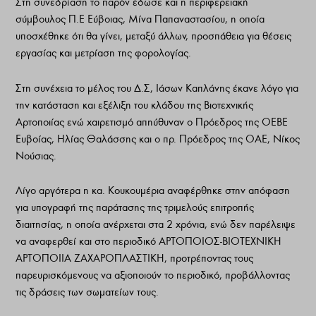
Στη συνεδρίαση το παρόν έδωσε και η περιφερειακή
σύμβουλος Π.Ε Εύβοιας, Μίνα Παπαναστασίου, η οποία
υποσχέθηκε ότι θα γίνει, μεταξύ άλλων, προσπάθεια για θέσεις
εργασίας και μετρίαση της φορολογίας.
Στη συνέχεια το μέλος του Δ.Σ, Ιάσων Καπλάνης έκανε λόγο για
την κατάσταση και εξέλιξη του κλάδου της Βιοτεχνικής
Αρτοποιίας ενώ χαιρετισμό απηύθυναν ο Πρόεδρος της ΟΕΒΕ
Ευβοίας, Ηλίας Θαλάσσης και ο πρ. Πρόεδρος της ΟΑΕ, Νίκος
Νούσιας.
Λίγο αργότερα η κα. Κουκουμέρια αναφέρθηκε στην απόφαση
για υπογραφή της παράτασης της τριμελούς επιτροπής
διαιτησίας, η οποία ανέρχεται στα 2 χρόνια, ενώ δεν παρέλειψε
να αναφερθεί και στο περιοδικό ΑΡΤΟΠΟΙΟΣ-ΒΙΟΤΕΧΝΙΚΗ
ΑΡΤΟΠΟΙΙΑ ΖΑΧΑΡΟΠΛΑΣΤΙΚΗ, προτρέποντας τους
παρευρισκόμενους να αξιοποιούν το περιοδικό, προβάλλοντας
τις δράσεις των σωματείων τους.