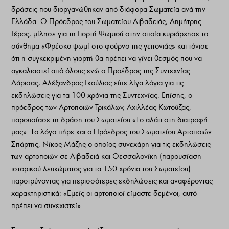
δράσεις που διοργανώθηκαν από διάφορα Σωματεία ανά την
Ελλάδα. Ο Πρόεδρος του Σωματείου Λιβαδειάς, Δημήτρης
Γέρος, μίλησε για τη Γιορτή Ψωμιού στην οποία κυριάρχησε το
σύνθημα «Φρέσκο ψωμί στο φούρνο της γειτονιάς» και τόνισε
ότι η συγκεκριμένη γιορτή θα πρέπει να γίνει θεσμός που να
αγκαλιαστεί από όλους ενώ ο Προέδρος της Συντεχνίας
Λάρισας, Αλέξανδρος Γκούλιος είπε λίγα λόγια για τις
εκδηλώσεις για τα 100 χρόνια της Συντεχνίας. Επίσης, ο
πρόεδρος των Αρτοποιών Τρικάλων, Αχιλλέας Κωτούζας,
παρουσίασε τη δράση του Σωματείου «Το αλάτι στη διατροφή
μας». Το λόγο πήρε και ο Πρόεδρος του Σωματείου Αρτοποιών
Σπάρτης, Νίκος Μάζης ο οποίος συνεχάρη για τις εκδηλώσεις
των αρτοποιών σε Λιβαδειά και Θεσσαλονίκη (παρουσίαση
ιστορικού λευκώματος για τα 150 χρόνια του Σωματείου)
παροτρύνοντας για περισσότερες εκδηλώσεις και αναφέροντας
χαρακτηριστικά: «Εμείς οι αρτοποιοί είμαστε δεμένοι, αυτό
πρέπει να συνεχιστεί».