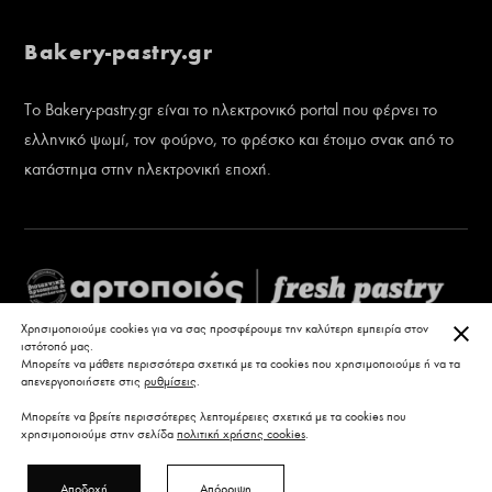
Bakery-pastry.gr
Το Bakery-pastry.gr είναι το ηλεκτρονικό portal που φέρνει το
ελληνικό ψωμί, τον φούρνο, το φρέσκο και έτοιμο σνακ από το
κατάστημα στην ηλεκτρονική εποχή.
ΚΛΕ
Χρησιμοποιούμε cookies για να σας προσφέρουμε την καλύτερη εμπειρία στον
ιστότοπό μας.
Μπορείτε να μάθετε περισσότερα σχετικά με τα cookies που χρησιμοποιούμε ή να τα
απενεργοποιήσετε στις
ρυθμίσεις
.
Μπορείτε να βρείτε περισσότερες λεπτομέρειες σχετικά με τα cookies που
χρησιμοποιούμε στην σελίδα
πολιτική χρήσης cookies
.
Αποδοχή
Απόρριψη