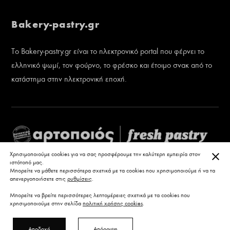
Bakery-pastry.gr
Το Bakery-pastry.gr είναι το ηλεκτρονικό portal που φέρνει το
ελληνικό ψωμί, τον φούρνο, το φρέσκο και έτοιμο σνακ από το
κατάστημα στην ηλεκτρονική εποχή.
ΚΛΕ
Χρησιμοποιούμε cookies για να σας προσφέρουμε την καλύτερη εμπειρία στον
ιστότοπό μας.
Μπορείτε να μάθετε περισσότερα σχετικά με τα cookies που χρησιμοποιούμε ή να τα
απενεργοποιήσετε στις
ρυθμίσεις
.
Μπορείτε να βρείτε περισσότερες λεπτομέρειες σχετικά με τα cookies που
χρησιμοποιούμε στην σελίδα
πολιτική χρήσης cookies
.
Αποδοχή
Απόρριψη