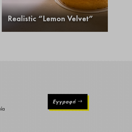
Realistic “Lemon Velvet”
Κ
Εγγραφή
ιία