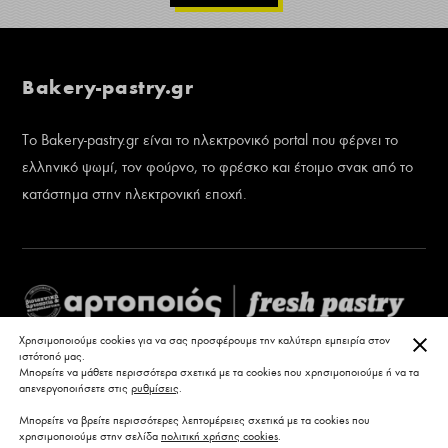
Bakery-pastry.gr
Το Bakery-pastry.gr είναι το ηλεκτρονικό portal που φέρνει το
ελληνικό ψωμί, τον φούρνο, το φρέσκο και έτοιμο σνακ από το
κατάστημα στην ηλεκτρονική εποχή.
ΚΛΕ
Χρησιμοποιούμε cookies για να σας προσφέρουμε την καλύτερη εμπειρία στον
ιστότοπό μας.
Μπορείτε να μάθετε περισσότερα σχετικά με τα cookies που χρησιμοποιούμε ή να τα
απενεργοποιήσετε στις
ρυθμίσεις
.
Μπορείτε να βρείτε περισσότερες λεπτομέρειες σχετικά με τα cookies που
χρησιμοποιούμε στην σελίδα
πολιτική χρήσης cookies
.