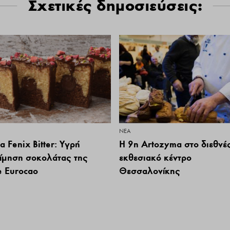
Σχετικές δημοσιεύσεις:
ΝΕΑ
 Fenix Bitter: Υγρή
Η 9η Artozyma στο διεθνέ
ίμηση σοκολάτας της
εκθεσιακό κέντρο
e Eurocao
Θεσσαλονίκης