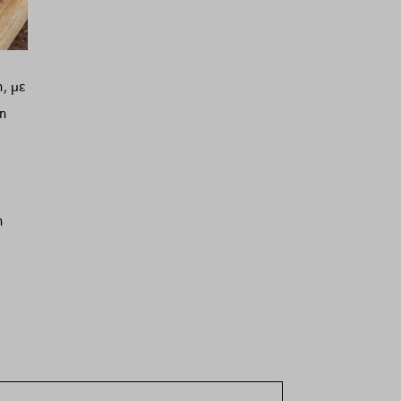
, με
τη
η