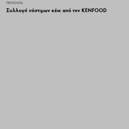
ΠΡΟΪΌΝΤΑ
Συλλογή νόστιμων κέικ από την KENFOOD