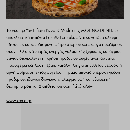
Το νέο προϊόν Infibra Pizza & Madre της MOLINO DENTI, με
αποκλειστική πατέντα Pater® Formula, είναι καινοτόμο αλεύρι
πίτσας με καβουρδισμένο φύτρο σταριού και ενεργό προζύμι σε
σκόνη. Ο συνδυασμός ενεργής γαλακτικής ζύμωσης και άγριας
μαγιάς διευκολύνει τη χρήση προζυμιού χωρίς αναπιάσματα.
Προσφέρει εύπλαστη ζύμη, κατάλληλη για απευθείας μέθοδο ή
αργή ωρίμανση εντός ψυγείου. Η pizza αποκτά υπέροχη γεύση
προζυμιού, ιδανική διόγκωση, ελαφριά υφή και εξαιρετική
διατηρησιμότητα. Διατίθεται σε σακί 12,5 κιλών.
www.konta.gr