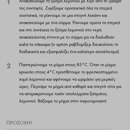
1
Ανακατεύουμε το ξύσμα λεμονιού με λίγη από τη ζάχαρη
της συνταγής. Ζυγίζουμε προσεκτικά όλα τα στερεά
συστατικά, τα ρίχνουμε σε μια στεγνή λεκάνη και
ανακατεύουμε με ένα σύρμα. Ρίχνουμε πρώτα τα στερεά
και στη συνέχεια το ξύσμα λεμονιού στο νερό,
ανακατεύοντας έντονα με το σύρμα για να διαλυθούν
καλά τα σάκχαρα (η χρήση ραβδομίξερ διευκολύνει τη
διαδικασία και εξασφαλίζει ένα καλύτερο αποτέλεσμα).
2
Παστεριώνουμε το μίγμα στους 85°C. Όταν το μίγμα
κρυώσει στους 4°C προσθέτουμε το φρεσκοστυμμένο
χυμό λεμονιού και αφήνουμε να ωριμάσει για μερικές
ώρες. Περνάμε το μίγμα από καθαρή και στεγνή σίτα για
να απομακρύνουμε τυχόν υπολείμματα ξύσματος
λεμονιού. Βάζουμε το μίγμα στην παγωτομηχανή.
ΠΡΟΣΟΧΗ!