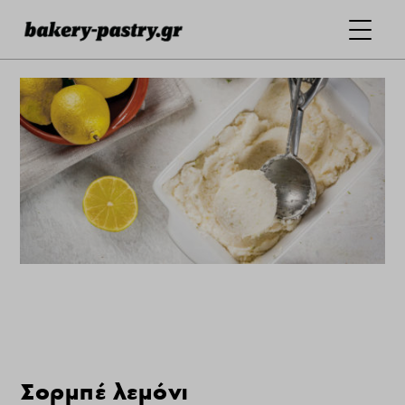
Σορμπέ λεμόνι