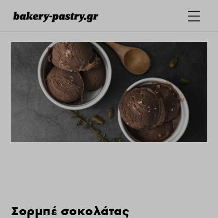
Σορμπέ σοκολάτας