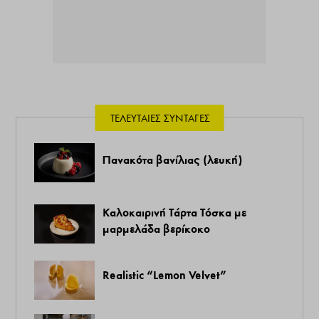
ΤΕΛΕΥΤΑΊΕΣ ΣΥΝΤΑΓΈΣ
Πανακότα βανίλιας (λευκή)
Καλοκαιρινή Τάρτα Τόσκα με
μαρμελάδα βερίκοκο
Realistic “Lemon Velvet”