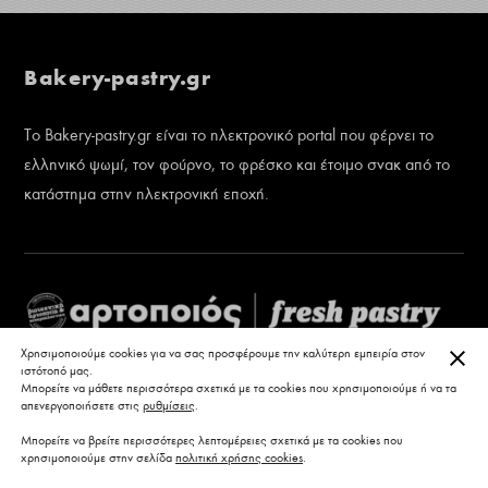
Bakery-pastry.gr
Το Bakery-pastry.gr είναι το ηλεκτρονικό portal που φέρνει το
ελληνικό ψωμί, τον φούρνο, το φρέσκο και έτοιμο σνακ από το
κατάστημα στην ηλεκτρονική εποχή.
ΚΛΕ
Χρησιμοποιούμε cookies για να σας προσφέρουμε την καλύτερη εμπειρία στον
ιστότοπό μας.
Μπορείτε να μάθετε περισσότερα σχετικά με τα cookies που χρησιμοποιούμε ή να τα
απενεργοποιήσετε στις
ρυθμίσεις
.
Μπορείτε να βρείτε περισσότερες λεπτομέρειες σχετικά με τα cookies που
χρησιμοποιούμε στην σελίδα
πολιτική χρήσης cookies
.