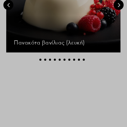
Πανακότα βανίλιας (λευκή)