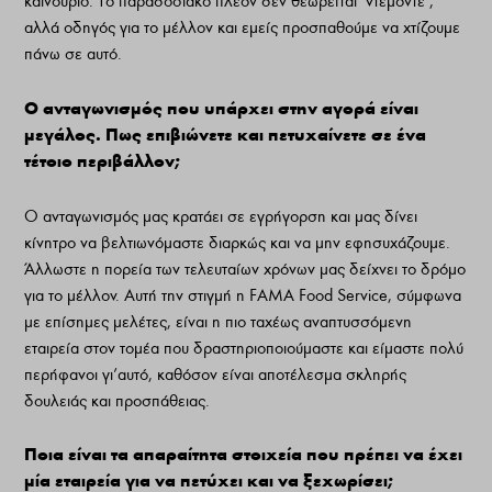
καινούριο. Το παραδοσιακό πλέον δεν θεωρείται ‘ντεμοντέ’,
αλλά οδηγός για το μέλλον και εμείς προσπαθούμε να χτίζουμε
πάνω σε αυτό.
Ο ανταγωνισμός που υπάρχει στην αγορά είναι
μεγάλος. Πως επιβιώνετε και πετυχαίνετε σε ένα
τέτοιο περιβάλλον;
Ο ανταγωνισμός μας κρατάει σε εγρήγορση και μας δίνει
κίνητρο να βελτιωνόμαστε διαρκώς και να μην εφησυχάζουμε.
Άλλωστε η πορεία των τελευταίων χρόνων μας δείχνει το δρόμο
για το μέλλον. Αυτή την στιγμή η FAMA Food Service, σύμφωνα
με επίσημες μελέτες, είναι η πιο ταχέως αναπτυσσόμενη
εταιρεία στον τομέα που δραστηριοποιούμαστε και είμαστε πολύ
περήφανοι γι’αυτό, καθόσον είναι αποτέλεσμα σκληρής
δουλειάς και προσπάθειας.
Ποια είναι τα απαραίτητα στοιχεία που πρέπει να έχει
μία εταιρεία για να πετύχει και να ξεχωρίσει;