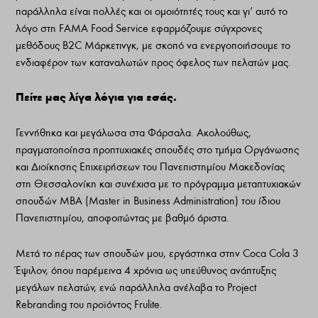
παράλληλα είναι πολλές και οι ομοιότητές τους και γι’ αυτό το
λόγο στη FAMA Food Service εφαρμόζουμε σύγχρονες
μεθόδους B2C Μάρκετινγκ, με σκοπό να ενεργοποιήσουμε το
ενδιαφέρον των καταναλωτών προς όφελος των πελατών μας.
Πείτε μας λίγα λόγια για εσάς.
Γεννήθηκα και μεγάλωσα στα Φάρσαλα. Ακολούθως,
πραγματοποίησα προπτυχιακές σπουδές στο τμήμα Οργάνωσης
και Διοίκησης Επιχειρήσεων του Πανεπιστημίου Μακεδονίας
στη Θεσσαλονίκη και συνέχισα με το πρόγραμμα μεταπτυχιακών
σπουδών MBA (Master in Business Administration) του ίδιου
Πανεπιστημίου, αποφοιτώντας με βαθμό άριστα.
Μετά το πέρας των σπουδών μου, εργάστηκα στην Coca Cola 3
Έψιλον, όπου παρέμεινα 4 χρόνια ως υπεύθυνος ανάπτυξης
μεγάλων πελατών, ενώ παράλληλα ανέλαβα το Project
Rebranding του προϊόντος Frulite.