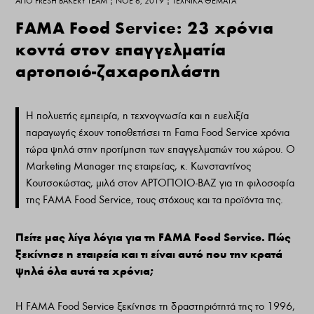
ΑΠΌ
FRESH BAKERY TEAM
|
ΝΟΈ 6, 2019
|
ΤΕΧΝΙΚΆ ΘΈΜΑΤΑ
FAMA Food Service: 23 χρόνια
κοντά στον επαγγελματία
αρτοποιό-ζαχαροπλάστη
Η πολυετής εμπειρία, η τεχνογνωσία και η ευελιξία
παραγωγής έχουν τοποθετήσει τη Fama Food Service χρόνια
τώρα ψηλά στην προτίμηση των επαγγελματιών του χώρου. O
Marketing Manager της εταιρείας, κ. Κωνσταντίνος
Κουτσοκώστας, μιλά στον ΑΡΤΟΠΟΙΟ-ΒΑΖ για τη φιλοσοφία
της FAMA Food Service, τους στόχους και τα προϊόντα της.
Πείτε μας λίγα λόγια για τη FAMA Food Service. Πώς
ξεκίνησε η εταιρεία και τι είναι αυτό που την κρατά
ψηλά όλα αυτά τα χρόνια;
Η FAMA Food Service ξεκίνησε τη δραστηριότητά της το 1996,