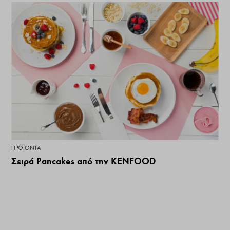
ΠΡΟΪΌΝΤΑ
Σειρά Pancakes από την KENFOOD