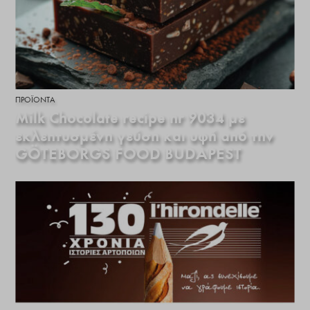
ΠΡΟΪΌΝΤΑ
Milk Chocolate recipe nr 9034 με
εκλεπτυσμένη γεύση και υφή από την
GÖTEBORGS FOOD BUDAPEST