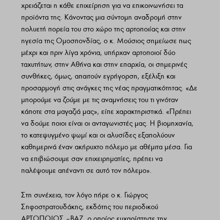
χρειάζεται η κάθε επιχείρηση για να επικοινωνήσει τα
προϊόντα της. Κάνοντας μια σύντομη αναδρομή στην
πολυετή πορεία του στο χώρο της αρτοποιίας και στην
ηγεσία της Ομοσπονδίας, ο κ. Μούσιος σημείωσε πως
μέχρι και πριν λίγα χρόνια, υπήρχαν αρτοποιοί δύο
ταχυτήτων, στην Αθήνα και στην επαρχία, οι σημερινές
συνθήκες, όμως, απαιτούν εγρήγορση, εξέλιξη και
προσαρμογή στις ανάγκες της νέας πραγματικότητας. «Δε
μπορούμε να ζούμε με τις αναμνήσεις του τι γινόταν
κάποτε στα μαγαζιά μας», είπε χαρακτηριστικά. «Πρέπει
να δούμε ποιοι είναι οι ανταγωνιστές μας. Η βιομηχανία,
το κατεψυγμένο ψωμί και οι αλυσίδες εξαπολύουν
καθημερινά έναν ακήρυχτο πόλεμο με αθέμιτα μέσα. Για
να επιβιώσουμε σαν επιχειρηματίες, πρέπει να
παλέψουμε απέναντι σε αυτό τον πόλεμο».
Στη συνέχεια, τον λόγο πήρε ο κ. Γιώργος
Σηφοστρατουδάκης, εκδότης του περιοδικού
ΑΡΤΟΠΟΙΟΣ – ΒΑΖ, ο οποίος ευχαρίστησε την