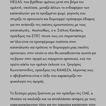
HELLAS, που βρέθηκε αμέσως μετά στο βήμα του
ομιλητή, σχολίασε, μεταξύ άλλων, το ενδιαφέρον των
καταναλωτών για το προζυμένιο ψωμί, γεγονός που
στηρίζει τα αρτοποιεία και δημιουργεί πρόσφορο έδαφος
για την ανάπτυξη της σχέσης εμπιστοσύνης με τους
καταναλωτές,. Ακολούθως, ο κ. Στέλιος Κανάκης,
πρόεδρος του ΣΠΕΤ, τόνισε πως «το σημαντικότερο
απ’όλα είναι να προσφέρουμε ποιότητα στον
καταναλωτή» και πρότεινε τη δημιουργία μιας σχολής
αρτοποιών, στην οποία οι νέοι θα εκπαιδεύονται σωστά για
να βγουν στην αγορά ως σύγχρονοι αρτοποιοί, ενώ τον
πρώτο κύκλο των ομιλιών έκλεισε ο κ. Γρηγόρης
Κωνσταντινίδης, πρόεδρος της ΚΑΜΕΖΑ, λέγοντας πως
η αβεβαιότητα είναι η λέξη που χαρακτηρίζει την
ψυχολογία της αγοράς.
Το δεύτερο μέρος ξεκίνησε με τον πρόεδρο της ΟΑΕ, κ.
Μούσιο να σχολιάζει και να ανταλλάσσει απόψεις με τους
παρευρισκόμενους τόσο για την παρούσα κατάσταση στον