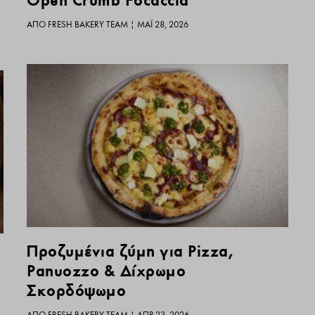
Open Crumb Focaccia
ΑΠΌ
FRESH BAKERY TEAM
|
ΜΆΙ 28, 2026
Προζυμένια ζύμη για Pizza,
Panuozzo & Δίχρωμο
Σκορδόψωμο