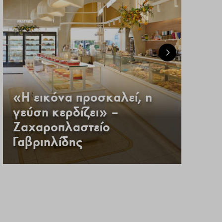
«Η εικόνα προσκαλεί, η
γεύση κερδίζει» –
Ζαχαροπλαστείο
Γαβριηλίδης
Ε