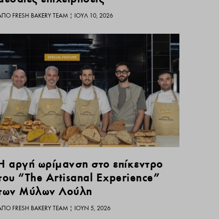
ΑΠΌ
FRESH BAKERY TEAM
|
ΙΟΎΛ 10, 2026
Η αργή ωρίμανση στο επίκεντρο
του “The Artisanal Experience”
των Μύλων Λούλη
ΑΠΌ
FRESH BAKERY TEAM
|
ΙΟΎΝ 5, 2026