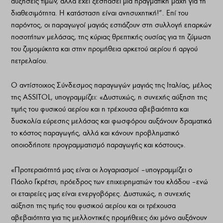
αυξήσεις τιμών, αλλά έχει ξεσπάσει μια πραγματική μάχη για τη
διαθεσιμότητα. Η κατάσταση είναι ανησυχητική!”. Επί του
παρόντος, οι παραγωγοί μαγιάς εστιάζουν στη συλλογή επαρκών
ποσοτήτων μελάσας, της κύριας θρεπτικής ουσίας για τη ζύμωση
του ζυμομύκητα και στην προμήθεια αρκετού αερίου ή αργού
πετρελαίου.
Ο αντίστοιχος Σύνδεσμος παραγωγών μαγιάς της Ιταλίας, μέλος
της ASSITOL, υπογραμμίζει: «Δυστυχώς, η συνεχής αύξηση της
τιμής του φυσικού αερίου και η τρέχουσα αβεβαιότητα και
δυσκολία εύρεσης μελάσας και φωσφόρου αυξάνουν δραματικά
το κόστος παραγωγής, αλλά και κάνουν προβληματικό
οποιοδήποτε προγραμματισμό παραγωγής και κόστους».
«Προτεραιότητά μας είναι οι λογαριασμοί – υπογραμμίζει ο
Πάολο Γκρέτσι, πρόεδρος των επιχειρηματιών του κλάδου – ενώ
οι εταιρείες μας είναι ενεργοβόρες. Δυστυχώς, η συνεχής
αύξηση της τιμής του φυσικού αερίου και οι τρέχουσα
αβεβαιότητα για τις μελλοντικές προμήθειες όχι μόνο αυξάνουν