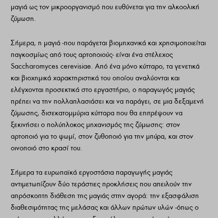
μαγιά ως τον μικροοργανισμό που ευθύνεται για την αλκοολική
ζύμωση.
Σήμερα, η μαγιά -που παράγεται βιομηχανικά και χρησιμοποιείται
παγκοσμίως από τους αρτοποιούς- είναι ένα στέλεχος
Saccharomyces cerevisiae. Από ένα μόνο κύτταρο, τα γενετικά
και βιοχημικά χαρακτηριστικά του οποίου αναλύονται και
ελέγχονται προσεκτικά στο εργαστήριο, ο παραγωγός μαγιάς
πρέπει να την πολλαπλασιάσει και να παράγει, σε μια δεξαμενή
ζύμωσης, δισεκατομμύρια κύτταρα που θα επιτρέψουν να
ξεκινήσει ο πολύπλοκος μηχανισμός της ζύμωσης: στον
αρτοποιό για το ψωμί, στον ζυθοποιό για την μπύρα, και στον
οινοποιό στο κρασί του.
Σήμερα τα ευρωπαϊκά εργοστάσια παραγωγής μαγιάς
αντιμετωπίζουν δύο τεράστιες προκλήσεις που απειλούν την
απρόσκοπτη διάθεση της μαγιάς στην αγορά: την εξασφάλιση
διαθεσιμότητας της μελάσας και άλλων πρώτων υλών -όπως o