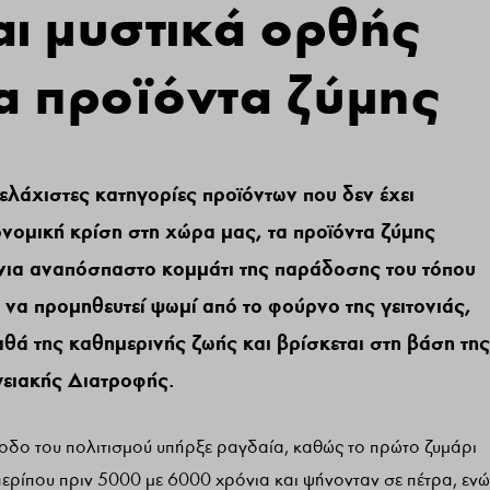
ι μυστικά ορθής
α προϊόντα ζύμης
ελάχιστες κατηγορίες προϊόντων που δεν έχει
ονομική κρίση στη χώρα μας, τα προϊόντα ζύμης
νια αναπόσπαστο κομμάτι της παράδοσης του τόπου
 να προμηθευτεί ψωμί από το φούρνο της γειτονιάς,
αθά της καθημερινής ζωής και βρίσκεται στη βάση της
γειακής Διατροφής.
οδο του πολιτισμού υπήρξε ραγδαία, καθώς το πρώτο ζυμάρι
περίπου πριν 5000 με 6000 χρόνια και ψήνονταν σε πέτρα, ενώ