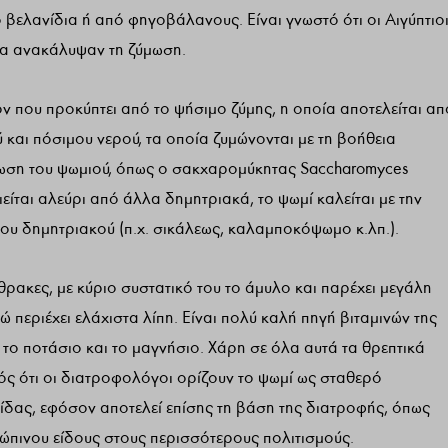
βελανίδια ή από φηγοβάλανους. Είναι γνωστό ότι οι Αιγύπτιο
αία ανακάλυψαν τη ζύμωση.
ν που προκύπτει από το ψήσιμο ζύμης, η οποία αποτελείται απ
 και πόσιμου νερού, τα οποία ζυμώνονται με τη βοήθεια
ωση του ψωμιού, όπως ο σακχαρομύκητας Saccharomyces
είται αλεύρι από άλλα δημητριακά, το ψωμί καλείται με την
του δημητριακού (π.χ. σικάλεως, καλαμποκόψωμο κ.λπ.).
θρακες, με κύριο συστατικό του το άμυλο και παρέχει μεγάλη
 περιέχει ελάχιστα λίπη. Είναι πολύ καλή πηγή βιταμινών της
ο ποτάσιο και το μαγνήσιο. Χάρη σε όλα αυτά τα θρεπτικά
ός ότι οι διατροφολόγοι ορίζουν το ψωμί ως σταθερό
ίδας, εφόσον αποτελεί επίσης τη βάση της διατροφής, όπως
ρώπινου είδους στους περισσότερους πολιτισμούς.