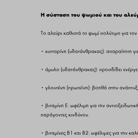
Η σύσταση του ψωμιού και του αλε
Το αλεύρι καθιστά το ψωμί πολύτιμο για τον 
• κυτταρίνη (υδατάνθρακας): απαραίτητη για
• άμυλο (υδατάνθρακας): προσδίδει ενέργε
• γλουτένη (πρωτεΐνη): βοηθά στην ανάπτυξ
• βιταμίνη Ε: ωφέλιμη για την αντιοξειδωτι
παράγοντες κινδύνου.
• βιταμίνες Β1 και Β2: ωφέλιμες για την κα