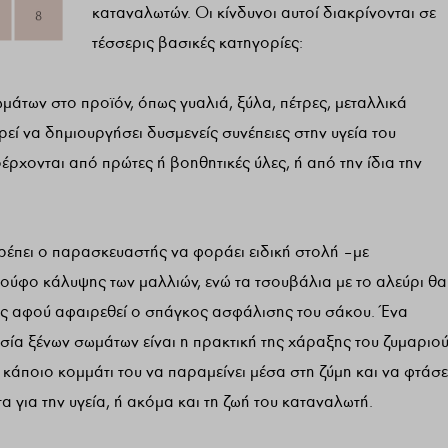
καταναλωτών. Οι κίνδυνοι αυτοί διακρίνονται σε
τέσσερις βασικές κατηγορίες:
άτων στο προϊόν, όπως γυαλιά, ξύλα, πέτρες, μεταλλικά
ρεί να δημιουργήσει δυσμενείς συνέπειες στην υγεία του
ρχονται από πρώτες ή βοηθητικές ύλες, ή από την ίδια την
πρέπει ο παρασκευαστής να φοράει ειδική στολή – με
κούφο κάλυψης των μαλλιών, ενώ τα τσουβάλια με το αλεύρι θα
ής αφού αφαιρεθεί ο σπάγκος ασφάλισης του σάκου. Ένα
σία ξένων σωμάτων είναι η πρακτική της χάραξης του ζυμαριο
 κάποιο κομμάτι του να παραμείνει μέσα στη ζύμη και να φτάσε
για την υγεία, ή ακόμα και τη ζωή του καταναλωτή.