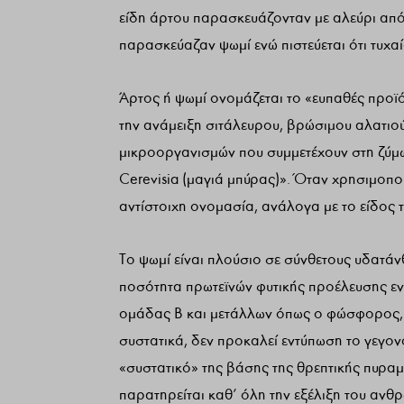
είδη άρτου παρασκευάζονταν με αλεύρι από 
παρασκεύαζαν ψωμί ενώ πιστεύεται ότι τυχ
Άρτος ή ψωμί ονομάζεται το «ευπαθές προϊό
την ανάμειξη σιτάλευρου, βρώσιμου αλατιού
μικροοργανισμών που συμμετέχουν στη ζύμ
Cerevisia (μαγιά μπύρας)». Όταν χρησιμοποι
αντίστοιχη ονομασία, ανάλογα με το είδος 
Το ψωμί είναι πλούσιο σε σύνθετους υδατάν
ποσότητα πρωτεϊνών φυτικής προέλευσης ενώ
ομάδας Β και μετάλλων όπως ο φώσφορος, τ
συστατικά, δεν προκαλεί εντύπωση το γεγον
«συστατικό» της βάσης της θρεπτικής πυραμ
παρατηρείται καθ’ όλη την εξέλιξη του ανθ