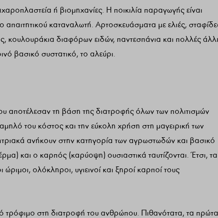
χαροπλαστεία ή βιομηχανίες. Η ποικιλία παραγωγής είναι
πιο απαιτητικού καταναλωτή. Αρτοσκευάσματα με ελιές, σταφίδε
ς, κουλουράκια διαφόρων ειδών, παντεσπάνια και πολλές άλλ
ινό βασικό συστατικό, το αλεύρι.
ου αποτέλεσαν τη βάση της διατροφής όλων των πολιτισμών
χαμηλό του κόστος και την εύκολη χρήση στη μαγειρική των
ητριακά ανήκουν στην κατηγορία των αγρωστωδών και βασικό
έρμα) και ο καρπός (καρύοψη) ουσιαστικά ταυτίζονται. Έτσι, τα
 ώριμοι, ολόκληροι, υγιεινοί και ξηροί καρποί τους
ό τρόφιμο στη διατροφή του ανθρώπου. Πιθανότατα, τα πρώτ