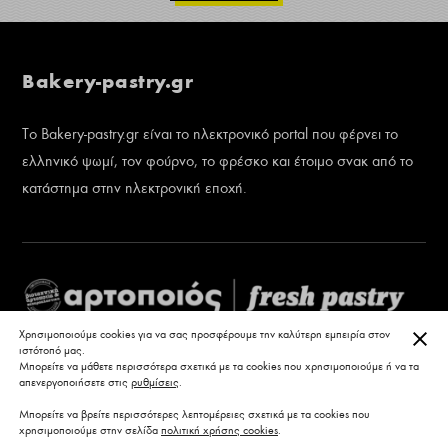
Bakery-pastry.gr
Το Bakery-pastry.gr είναι το ηλεκτρονικό portal που φέρνει το
ελληνικό ψωμί, τον φούρνο, το φρέσκο και έτοιμο σνακ από το
κατάστημα στην ηλεκτρονική εποχή.
ΚΛΕ
Χρησιμοποιούμε cookies για να σας προσφέρουμε την καλύτερη εμπειρία στον
ιστότοπό μας.
Μπορείτε να μάθετε περισσότερα σχετικά με τα cookies που χρησιμοποιούμε ή να τα
απενεργοποιήσετε στις
ρυθμίσεις
.
Μπορείτε να βρείτε περισσότερες λεπτομέρειες σχετικά με τα cookies που
χρησιμοποιούμε στην σελίδα
πολιτική χρήσης cookies
.