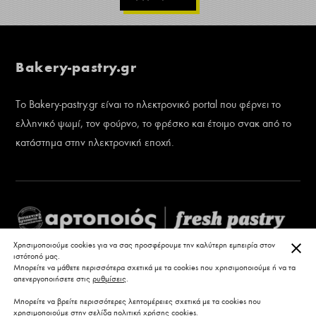
Bakery-pastry.gr
Το Bakery-pastry.gr είναι το ηλεκτρονικό portal που φέρνει το
ελληνικό ψωμί, τον φούρνο, το φρέσκο και έτοιμο σνακ από το
κατάστημα στην ηλεκτρονική εποχή.
ΚΛΕ
Χρησιμοποιούμε cookies για να σας προσφέρουμε την καλύτερη εμπειρία στον
ιστότοπό μας.
Μπορείτε να μάθετε περισσότερα σχετικά με τα cookies που χρησιμοποιούμε ή να τα
απενεργοποιήσετε στις
ρυθμίσεις
.
Μπορείτε να βρείτε περισσότερες λεπτομέρειες σχετικά με τα cookies που
χρησιμοποιούμε στην σελίδα
πολιτική χρήσης cookies
.