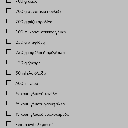
700
g
κιμάς
200
g
συκωτάκια πουλιών
200
g
ρύζι καρολίνα
100
ml
κρασί κόκκινο γλυκό
250
g
σταφίδες
250
g
καρύδια ή αμύγδαλα
120
g
ζάχαρη
50
ml
ελαιόλαδο
500
ml
νερό
½ κουτ. γλυκού κανέλα
½ κουτ. γλυκού γαρύφαλλο
½ κουτ. γλυκού μοσχοκάρυδο
Ξύσμα ενός λεμονιού