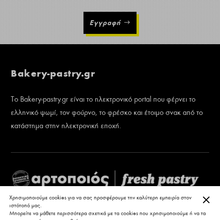
Εγγραφή
Bakery-pastry.gr
Το Bakery-pastry.gr είναι το ηλεκτρονικό portal που φέρνει το
ελληνικό ψωμί, τον φούρνο, το φρέσκο και έτοιμο σνακ από το
κατάστημα στην ηλεκτρονική εποχή.
ΚΛΕ
Χρησιμοποιούμε cookies για να σας προσφέρουμε την καλύτερη εμπειρία στον
ιστότοπό μας.
Μπορείτε να μάθετε περισσότερα σχετικά με τα cookies που χρησιμοποιούμε ή να τα