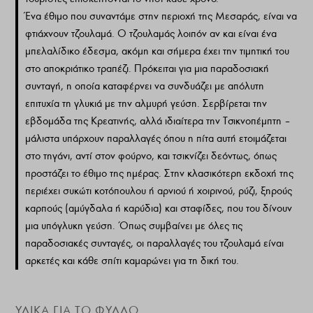
Ένα έθιμο που συναντάμε στην περιοχή της Μεσαράς, είναι να
φτιάχνουν τζουλαμά. Ο τζουλαμάς λοιπόν αν και είναι ένα
μπελαλίδικο έδεσμα, ακόμη και σήμερα έχει την τιμητική του
στο αποκριάτικο τραπέζι. Πρόκειται για μια παραδοσιακή
συνταγή, η οποία καταφέρνει να συνδυάζει με απόλυτη
επιτυχία τη γλυκιά με την αλμυρή γεύση. Σερβίρεται την
εβδομάδα της Κρεατινής, αλλά ιδιαίτερα την Τσικνοπέμπτη –
μάλιστα υπάρχουν παραλλαγές όπου η πίτα αυτή ετοιμάζεται
στο τηγάνι, αντί στον φούρνο, και τσικνίζει δεόντως, όπως
προστάζει το έθιμο της ημέρας. Στην κλασικότερη εκδοχή της
περιέχει συκώτι κοτόπουλου ή αρνιού ή χοιρινού, ρύζι, ξηρούς
καρπούς (αμύγδαλα ή καρύδια) και σταφίδες, που του δίνουν
μια υπόγλυκη γεύση. Όπως συμβαίνει με όλες τις
παραδοσιακές συνταγές, οι παραλλαγές του τζουλαμά είναι
αρκετές και κάθε σπίτι καμαρώνει για τη δική του.
ΥΛΙΚΆ ΓΙΑ ΤΟ ΦΎΛΛΟ