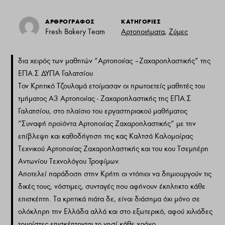
ΑΡΘΡΟΓΡΑΦΟΣ
ΚΑΤΗΓΟΡΙΕΣ
Fresh Bakery Team
Αρτοποιήματα
,
Ζύμες
δια χειρός των μαθητών “Αρτοποιίας – Ζαχαροπλαστικής” της
ΕΠΑ.Σ ΔΥΠΑ Γαλατσίου
Τον Κρητικό Τζουλαμά ετοίμασαν οι πρωτοετείς μαθητές του
τμήματος Α3 Αρτοποιίας - Ζαχαροπλαστικής της ΕΠΑ.Σ
Γαλατσίου, στο πλαίσιο του εργαστηριακού μαθήματος
“Συναφή προϊόντα Αρτοποιίας Ζαχαροπλαστικής” με την
επίβλεψη και καθοδήγηση της κας Καλτσά Καλομοίρας
Τεχνικού Αρτοποιίας Ζαχαροπλαστικής και του κου Τσεμπέρη
Αντωνίου Τεχνολόγου Τροφίμων.
Αποτελεί παράδοση στην Κρήτη οι ντόπιοι να δημιουργούν τις
δικές τους, νόστιμες, συνταγές που αφήνουν έκπληκτο κάθε
επισκέπτη. Τα κρητικά πιάτα δε, είναι διάσημα όχι μόνο σε
ολόκληρη την Ελλάδα αλλά και στο εξωτερικό, αφού χιλιάδες
τουρίστες επισκέπτονται το νησί κάθε χρόνο.