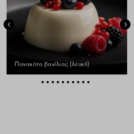
Πανακότα βανίλιας (λευκή)