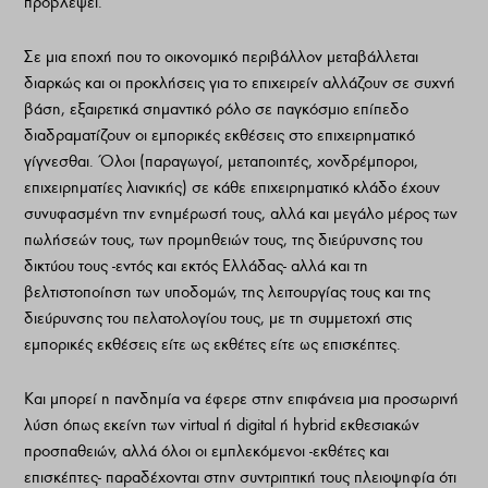
προβλέψει.
Σε μια εποχή που το οικονομικό περιβάλλον μεταβάλλεται
διαρκώς και οι προκλήσεις για το επιχειρείν αλλάζουν σε συχνή
βάση, εξαιρετικά σημαντικό ρόλο σε παγκόσμιο επίπεδο
διαδραματίζουν οι εμπορικές εκθέσεις στο επιχειρηματικό
γίγνεσθαι. Όλοι (παραγωγοί, μεταποιητές, χονδρέμποροι,
επιχειρηματίες λιανικής) σε κάθε επιχειρηματικό κλάδο έχουν
συνυφασμένη την ενημέρωσή τους, αλλά και μεγάλο μέρος των
πωλήσεών τους, των προμηθειών τους, της διεύρυνσης του
δικτύου τους -εντός και εκτός Ελλάδας- αλλά και τη
βελτιστοποίηση των υποδομών, της λειτουργίας τους και της
διεύρυνσης του πελατολογίου τους, με τη συμμετοχή στις
εμπορικές εκθέσεις είτε ως εκθέτες είτε ως επισκέπτες.
Και μπορεί η πανδημία να έφερε στην επιφάνεια μια προσωρινή
λύση όπως εκείνη των virtual ή digital ή hybrid εκθεσιακών
προσπαθειών, αλλά όλοι οι εμπλεκόμενοι -εκθέτες και
επισκέπτες- παραδέχονται στην συντριπτική τους πλειοψηφία ότι