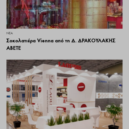
ΝΕΑ
Σοκολατιέρα Vienna από τη Δ. ΔΡΑΚΟΥΛΑΚΗΣ
ΑΒΕΤΕ