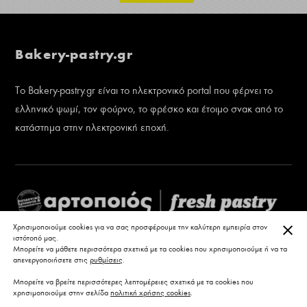
Bakery-pastry.gr
Το Bakery-pastry.gr είναι το ηλεκτρονικό portal που φέρνει το
ελληνικό ψωμί, τον φούρνο, το φρέσκο και έτοιμο σνακ από το
κατάστημα στην ηλεκτρονική εποχή.
ΚΛΕ
Χρησιμοποιούμε cookies για να σας προσφέρουμε την καλύτερη εμπειρία στον
ιστότοπό μας.
Μπορείτε να μάθετε περισσότερα σχετικά με τα cookies που χρησιμοποιούμε ή να τα
απενεργοποιήσετε στις
ρυθμίσεις
.
Μπορείτε να βρείτε περισσότερες λεπτομέρειες σχετικά με τα cookies που
χρησιμοποιούμε στην σελίδα
πολιτική χρήσης cookies
.